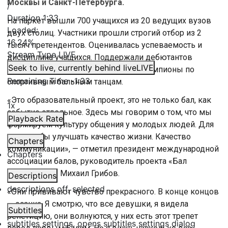
Москвы и Санкт-Петербурга.
/
Duration
1:33
На паркет вышли 700 учащихся из 20 ведущих вузов
Loaded
:
двух столиц. Участники прошли строгий отбор из 2
16.24%
тысяч претендентов. Оценивалась успеваемость и
Stream Type
LIVE
дисциплина учащихся. Поддержали дебютантов
Seek to live, currently behind live
LIVE
артисты ведущих театров страны и чемпионы по
Remaining Time
-
1:33
спортивным бальным танцам.
«Это образовательный проект, это не только бал, как
1x
событие отдельное. Здесь мы говорим о том, что мы
Playback Rate
формируем культуру общения у молодых людей. Для
того, чтобы улучшать качество жизни. Качество
Chapters
коммуникации», — отметил президент международной
Chapters
ассоциации балов, руководитель проекта «Бал
дебютантов» Михаил Грибов.
Descriptions
descriptions off
, selected
«Они прививают чувство прекрасного. В конце концов
— осанка. Я смотрю, что все девушки, я видела
Subtitles
репетицию, они волнуются, у них есть этот трепет
subtitles settings
, opens subtitles settings dialog