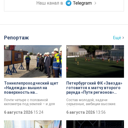
Наш канал в
Репортаж
Ещё
Тоннелепроходческий щит
Петербургский ФК «Звезда»
«Надежда» вышел на
готовится к матчу второго
поверхность на
раунда «Пути регионов»
Шуваловском проспекте
Кубка России
Почти четыре с половиной
Состав молодой, задачи
километра под землей – и для
серьезные, амбиции высокие.
«Надежды» забрезжил свет:
Футбольная «Звезда»,
проходческий щит вышел на
6 августа 2026
15:24
выступающая во второй Лиге Б,
6 августа 2026
13:56
поверхность. О ходе работ у
готовится к матчу второго раунда
демонтажного котлована сегодня
«Пути регионов» Кубка России.
рассказали губернатору
Соперник – «Великие Луки». Наш
Александру Беглову и
корреспондент Маргарита