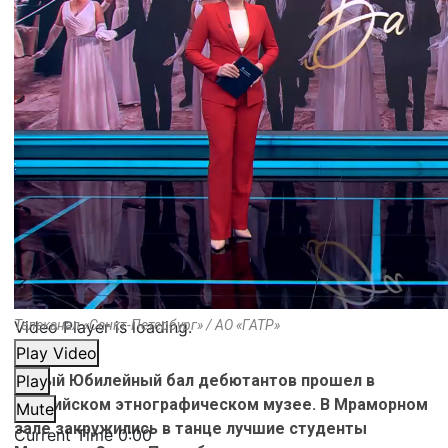
Video Player is loading.
Телеканал «Санкт-Петербург» / АО «ГАТР»
Play Video
Пятый Юбилейный бал дебютантов прошел в
Play
Российском этнографическом музее. В Мраморном
Mute
зале закружились в танце лучшие студенты
Current Time
0:00