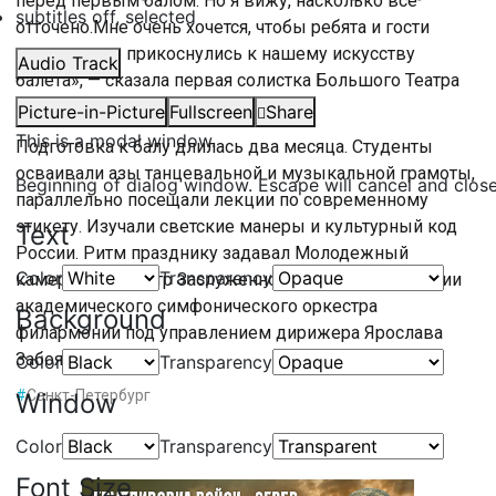
перед первым балом. Но я вижу, насколько все
subtitles off
, selected
отточено.Мне очень хочется, чтобы ребята и гости
немножечко прикоснулись к нашему искусству
Audio Track
балета», — сказала первая солистка Большого Театра
Анна Тихомирова.
Picture-in-Picture
Fullscreen
Share
This is a modal window.
Подготовка к балу длилась два месяца. Студенты
осваивали азы танцевальной и музыкальной грамоты,
Beginning of dialog window. Escape will cancel and clos
параллельно посещали лекции по современному
этикету. Изучали светские манеры и культурный код
Text
России. Ритм празднику задавал Молодежный
Color
Transparency
камерный оркестр Заслуженного коллектива России
академического симфонического оркестра
Background
филармонии под управлением дирижера Ярослава
Забояркина.
Color
Transparency
#
Санкт-Петербург
Window
Color
Transparency
Font Size