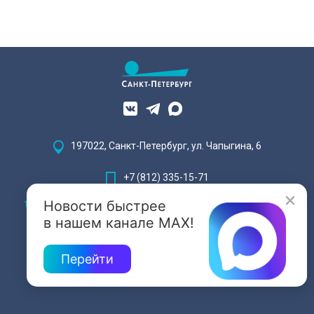
197022, Санкт-Петербург, ул. Чапыгина, 6
+7 (812) 335-15-71
Новости быстрее
Внимание! Отдельные видеоматериалы, размещенные на настоящем
сайте, могут содержать информацию, предназначенную для лиц,
в нашем канале MAX!
достигших 18 лет.
Перейти