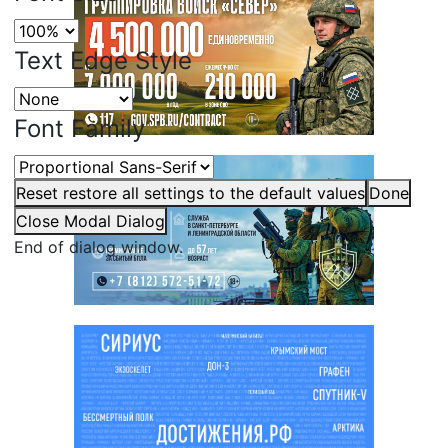
Text Edge Style
Font Family
Reset
restore all settings to the default values
Done
Close Modal Dialog
End of dialog window.