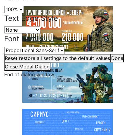
Text Edge Style
Font Family
Reset
restore all settings to the default values
Done
Close Modal Dialog
End of dialog window.