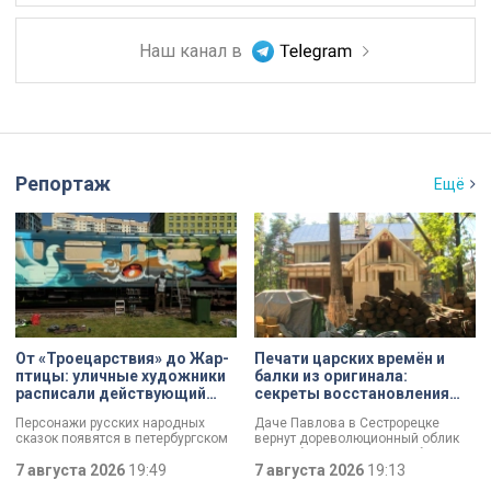
Наш канал в
Репортаж
Ещё
От «Троецарствия» до Жар-
Печати царских времён и
птицы: уличные художники
балки из оригинала:
расписали действующий
секреты восстановления
состав метро Петербурга
дачи Павлова
Персонажи русских народных
Даче Павлова в Сестрорецке
сказок появятся в петербургском
вернут дореволюционный облик
подземном царстве! В депо
по особой программе «Рубль за
«Выборгское» завершился
7 августа 2026
19:49
метр». Это льготная арендная
7 августа 2026
19:13
масштабный съезд лучших
ставка, которая действует для