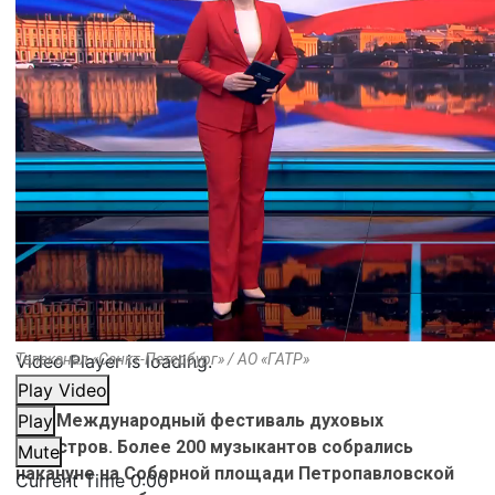
Video Player is loading.
Телеканал «Санкт-Петербург» / АО «ГАТР»
Play Video
27-й Международный фестиваль духовых
Play
оркестров. Более 200 музыкантов собрались
Mute
накануне на Соборной площади Петропавловской
Current Time
0:00