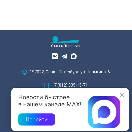
197022, Санкт-Петербург, ул. Чапыгина, 6
+7 (812) 335-15-71
Новости быстрее
Внимание! Отдельные видеоматериалы, размещенные на настоящем
сайте, могут содержать информацию, предназначенную для лиц,
в нашем канале MAX!
достигших 18 лет.
Перейти