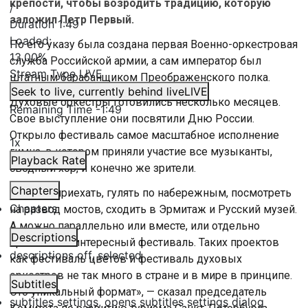
крепости, чтобы возродить традицию, которую
/
заложил Петр Первый.
Duration
1:49
Loaded
:
По его указу была создана первая Военно-оркестровая
13.00%
служба Российской армии, а сам император был
Stream Type
LIVE
штатным барабанщиком Преображенского полка.
Seek to live, currently behind live
LIVE
Духовые оркестры готовились несколько месяцев.
Remaining Time
-
1:49
Свое выступление они посвятили Дню России.
Открыло фестиваль самое масштабное исполнение
1x
гимна, в котором приняли участие все музыканты,
Playback Rate
сводный хор, и конечно же зрители.
Chapters
«Можно приехать, гулять по набережным, посмотреть
Chapters
на развод мостов, сходить в Эрмитаж и Русский музей.
А можно параллельно или вместе, или отдельно
Descriptions
приехать на интересный фестиваль. Таких проектов
descriptions off
, selected
как фестиваль цветов и фестиваль духовых
оркестров не так много в стране и в мире в принципе.
Subtitles
Это уникальный формат», — сказал председатель
subtitles settings
, opens subtitles settings dialog