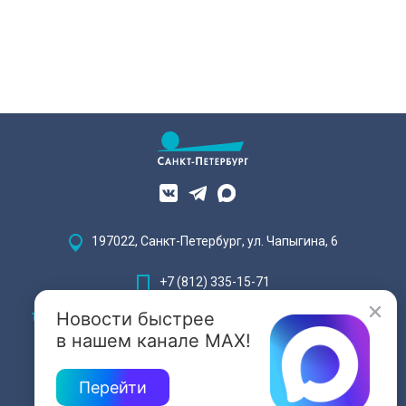
197022, Санкт-Петербург, ул. Чапыгина, 6
+7 (812) 335-15-71
Новости быстрее
Внимание! Отдельные видеоматериалы, размещенные на настоящем
сайте, могут содержать информацию, предназначенную для лиц,
в нашем канале MAX!
достигших 18 лет.
Перейти