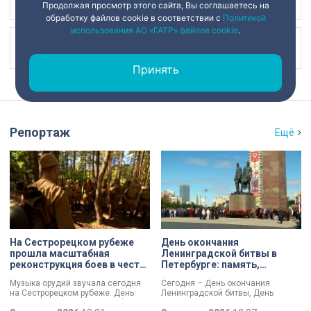
Наш канал в
Продолжая просмотр этого сайта, Вы соглашаетесь на
обработку файлов cookie в соответствии с
Политикой
использования АО «ГАТР» файлов cookie
.
Наш канал в
Принять
Репортаж
Ещё
На Сестрорецком рубеже
День окончания
прошла масштабная
Ленинградской битвы в
реконструкция боев в честь
Петербурге: память,
Дня окончания
церемонии и планы по
Музыка орудий звучала сегодня
Сегодня – День окончания
Ленинградской битвы
созданию нового
на Сестрорецком рубеже. День
Ленинградской битвы, День
мемориала
окончания Ленинградской битвы
воинской славы России. В своем