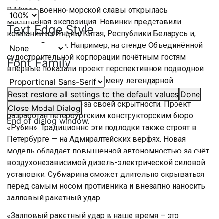
В Музее военно-морской славы открылась
масштабная экспозиция. Новинки представили
Text Edge Style
компаний из Индии, Китая, Республики Беларусь и,
конечно, России. Например, на стенде Объединённой
судостроительной корпорации почётным гостям
Font Family
впервые показали проект перспективной подводной
лодки, которая придёт на смену легендарной
«Варшавянке», известной на западе под названием
Reset
restore all settings to the default values
Done
«Чёрная дыра» — из-за своей скрытности. Проект
Close Modal Dialog
разработан петербургским конструкторским бюро
End of dialog window.
«Рубин». Традиционно эти подлодки также строят в
Петербурге — на Адмиралтейских верфях. Новая
модель обладает повышенной автономностью за счёт
воздухонезависимой дизель-электрической силовой
установки. Субмарина сможет длительно скрываться
перед самым носом противника и внезапно наносить
залповый ракетный удар.
«Залповый ракетный удар в наше время – это