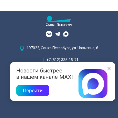
197022, Санкт-Петербург, ул. Чапыгина, 6
+7 (812) 335-15-71
Новости быстрее
Внимание! Отдельные видеоматериалы, размещенные на настоящем
сайте, могут содержать информацию, предназначенную для лиц,
в нашем канале MAX!
достигших 18 лет.
Перейти