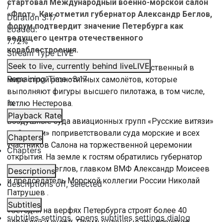
стартовал Международный военно-морской салон
/
«Флот». Как отметил губернатор Александр Беглов,
Duration
3:17
форум подтвердит значение Петербурга как
Loaded
:
ведущего центра отечественного
7.72%
кораблестроения.
Stream Type
LIVE
Seek to live, currently behind live
LIVE
В небе «Кубинский бриллиант» — единственный в
Remaining Time
-
3:17
мире строй разнотипных самолётов, которые
выполняют фигуры высшего пилотажа, в том числе,
1x
петлю Нестерова.
Playback Rate
Воздушные суда авиационных групп «Русские витязи»
и «Стрижи» поприветствовали суда морские и всех
Chapters
участников Салона на торжественной церемонии
Chapters
открытия. На земле к гостям обратились губернатор
Александр Беглов, главком ВМФ Александр Моисеев
Descriptions
и председатель Морской коллегии России Николай
descriptions off
, selected
Патрушев .
Subtitles
«Сегодня на верфях Петербурга строят более 40
subtitles settings
, opens subtitles settings dialog