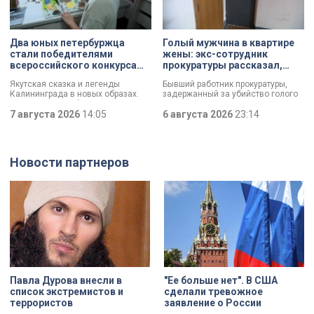
объекты. Результат доказал:
должен полностью выполнить все
баллончик с краской в руках
обязательства. Как
профессионала — это не порча
восстанавливают яркий пример
имущества, а яркий стрит-арт,
деревянного модерна и почему
Два юных петербуржца
Голый мужчина в квартире
который не имеет ничего общего с
эта история уникальна?
стали победителями
жены: экс-сотрудник
вандализмом.
всероссийского конкурса
прокуратуры рассказал,
«Моя страна — моя Россия»
почему совершил убийство
Якутская сказка и легенды
Бывший работник прокуратуры,
Калининграда в новых образах.
задержанный за убийство голого
Два юных петербуржца стали
мужчины, рассказал о причинах,
победителями всероссийского
7 августа 2026
14:05
которые толкнули его на страшное
6 августа 2026
23:14
конкурса «Моя страна — моя
преступление. Два года назад он
Россия». Их работы с
вынес мертвеца из дома на улице
использованием бересты, листьев
Луначарского, выдавая
и янтаря дали новое прочтение
бездыханного мужчину за
Новости партнеров
народным сюжетам.
изрядно перебравшего приятеля.
Павла Дурова внесли в
"Ее больше нет". В США
список экстремистов и
сделали тревожное
террористов
заявление о России