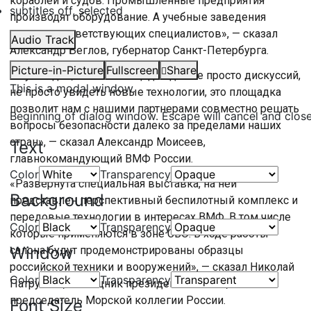
кораблей и судов. Промышленные предприятия
subtitles off
, selected
производят оборудование. А учебные заведения
готовят соответствующих специалистов», — сказал
Audio Track
Александр Беглов, губернатор Санкт-Петербурга.
Picture-in-Picture
Fullscreen
Share
«Я убежден, что эта площадка для не просто дискуссий,
This is a modal window.
не просто увидеть новые технологии, это площадка
позволит нам с нашими партнерами совместно решать
Beginning of dialog window. Escape will cancel and clos
вопросы безопасности далеко за пределами наших
стран», — сказал Александр Моисеев,
Text
главнокомандующий ВМФ России.
Color
Transparency
«Развёрнута специальная выставка, на ней
Background
представлен перспективный беспилотный комплекс и
передовые технологии в интересах ВМФ. В том числе
Color
Transparency
которые применяются в зоне СВО. В ходе работы
Window
салона будут продемонстрированы образцы
российской техники и вооружений», — сказал Николай
Color
Transparency
Патрушев, помощник президента России,
председатель Морской коллегии России.
Font Size