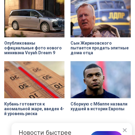
которых за семь арендатор
должен полностью выполнить все
обязательства. Как
восстанавливают яркий пример
деревянного модерна и почему
эта история уникальна?
Опубликованы
Сын Жириновского
официальные фото нового
пытается продать элитные
минивэна Voyah Dream 9
дома отца
Кубань готовится к
Сборную с Мбаппе назвали
аномальной жаре, введен 4-
худшей в истории Европы
й уровень риска
Новости быстрее