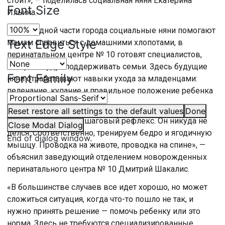
стоит», — поделилась социальная няня Екатерина
Font Size
Ильина.
Пока в одной части города социальные няни помогают
Text Edge Style
мамам справиться с домашними хлопотами, в
перинатальном центре № 10 готовят специалистов,
которые будут поддерживать семьи. Здесь будущие
Font Family
няни отрабатывают навыки ухода за младенцами:
пеленание, купание и правильное положение ребенка
на руках.
Reset
restore all settings to the default values
Done
«Проходка по дну — шаговый рефлекс. Он никуда не
Close Modal Dialog
делся. Соответственно, тренируем бедро и ягодичную
End of dialog window.
мышцу. Проводка на животе, проводка на спине», —
объяснил заведующий отделением новорожденных
перинатального центра № 10 Дмитрий Шакалис.
«В большинстве случаев все идет хорошо, но может
сложиться ситуация, когда что-то пошло не так, и
нужно принять решение — помочь ребенку или это
норма. Здесь не требуются специализированные