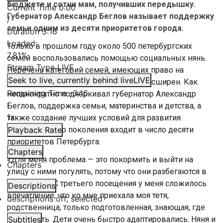
бюджете и сотни мам, получивших передышку.
Current Time
0:00
Губернатор Александр Беглов называет поддержку
/
семьи одним из десяти приоритетов города.
Duration
3:16
Loaded
:
Только в прошлом году около 500 петербургских
7.81%
семей воспользовались помощью социальных нянь.
Stream Type
LIVE
Перечень категорий семей, имеющих право на
Seek to live, currently behind live
LIVE
получение этой услуги, значительно расширен. Как
Remaining Time
-
3:16
неоднократно подчеркивал губернатор Александр
Беглов, поддержка семьи, материнства и детства, а
1x
также создание лучших условий для развития
подрастающего поколения входит в число десяти
Playback Rate
приоритетов Петербурга.
Chapters
«Для меня проблема — это покормить и выйти на
Chapters
улицу с ними погулять, потому что они разбегаются в
рассыпную. С третьего посещения у меня сложилось
Descriptions
впечатление, что ко мне приехала моя тетя,
descriptions off
, selected
родственница, только подготовленная, знающая, где
подхватить. Дети очень быстро адаптировались. Няня и
Subtitles