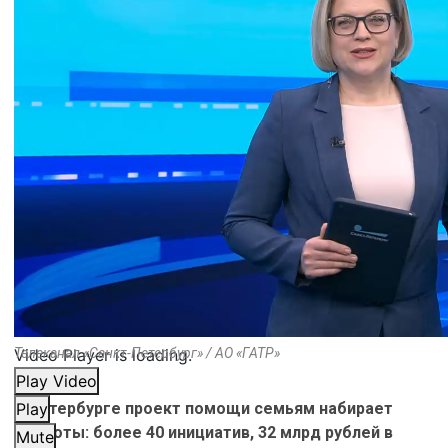
Video Player is loading.
Телеканал «Санкт-Петербург» / АО «ГАТР»
Play Video
В Петербурге проект помощи семьям набирает
Play
обороты: более 40 инициатив, 32 млрд рублей в
Mute