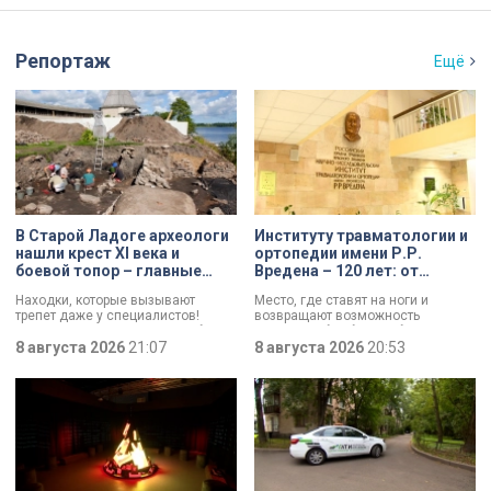
Репортаж
Ещё
В Старой Ладоге археологи
Институту травматологии и
нашли крест XI века и
ортопедии имени Р.Р.
боевой топор – главные
Вредена – 120 лет: от
трофеи экспедиции
императорской лечебницы
Находки, которые вызывают
Место, где ставят на ноги и
до передового
трепет даже у специалистов!
возвращают возможность
медицинского центра
Нательный крест возрастом более
двигаться без боли. Юбилей
тысячи лет и боевой топор – вот
8 августа 2026
21:07
отмечает Институт травматологии
8 августа 2026
20:53
главные трофеи археологической
и ортопедии имени Р.Р. Вредена.
экспедиции в Старой Ладоге в
этом году.