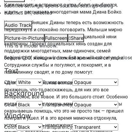
Катя говорят, и встречают с утра, бегут, улыбаются,
subtitles settings
, opens subtitles settings dialog
ждут», — рассказала многодетная мама Диана Бойко.
subtitles off
, selected
У мамы двойняшек Дианы теперь есть возможность
Audio Track
передохнуть и спокойно поговорить. Малыши мирно
сидят в коляске под присмотром социальной няни
Picture-in-Picture
Fullscreen
Share
Екатерины. Проект социальных нянь создан для
This is a modal window.
поддержки многодетных, мам-одиночек, семей
Beginning of dialog window. Escape will cancel and clos
бойцов СВО, женщин в сложной жизненной ситуации.
Сотрудники службы и погуляют, и покормят, и в
Text
поликлинику сводят, и по дому помогут.
Color
Transparency
«Для них я, говорю, как волшебница. Что-то им
покажешь, что-то расскажешь, для них это все
Background
интересное, все новое. И это большого стоит. Особенно
когда ты можешь помочь мамочке и видишь, что ты
Color
Transparency
оказываешь помощь, что это не просто так — пришел
Window
поиграл и ушел. И в это время мамочка отдохнула,
успокоилась, хоть немножечко — это тоже дорого
Color
Transparency