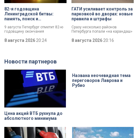
82-я годовщина
ГАТИ усиливает контроль за
Ленинградской битвы:
парковкой во дворах: новые
память, поиск и
правила и штрафы
возвращение имен
9 августа Петербург отметит 82-ю
Сразу несколько районов
годовщину окончания
Петербурга попали «на карандаш»
Ленинградской битвы. Это День
к ГАТИ. Там усилят контроль за
воинской славы, который был
8 августа 2026
20:24
парковкой во дворах. За два
8 августа 2026
20:16
официально установлен в апреле
летних месяца только по
прошлого года.
Выборгскому району ведомство
вынесло больше 10 тысяч
постановлений.
Новости партнеров
Названа неочевидная тема
переговоров Лаврова и
Рубио
Цена акций ВТБ рухнула до
абсолютного минимума