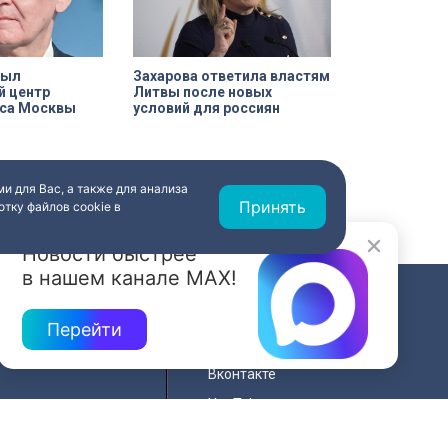
рыл
Захарова ответила властям
й центр
Литвы после новых
са Москвы
условий для россиян
и для Вас, а также для анализа
Принять
тку файлов cookie в
Новости быстрее
в нашем канале MAX!
СВЯЗЬ
Перейти
ередач
RSS
Вконтакте
нала
YouTube
Одноклассники