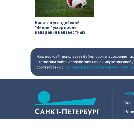
с вандализмом.
Капитан угандийской
"Виллы" умер после
нападения неизвестных
Наш веб-сайт использует файлы cookie и сохраняет их
статистики сайта и содействия нашей маркетинговой 
соответствии с
Политикой использования АО «ГАТР» ф
НОВ
Все
Реп
Коро
Горо