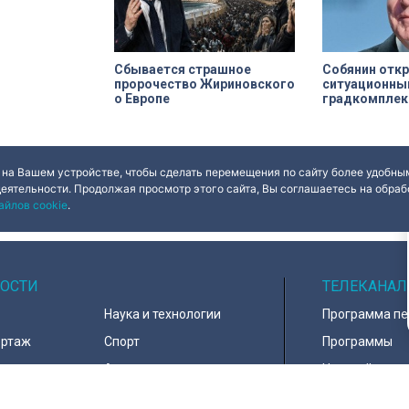
Сбывается страшное
Собянин отк
пророчество Жириновского
ситуационны
о Европе
градкомплек
 на Вашем устройстве, чтобы сделать перемещения по сайту более удобным
деятельности. Продолжая просмотр этого сайта, Вы соглашаетесь на обрабо
айлов cookie
.
ОСТИ
ТЕЛЕКАНАЛ
Наука и технологии
Программа п
ортаж
Спорт
Программы
навирус
Армия
Настройка ка
д
В мире
Контакты