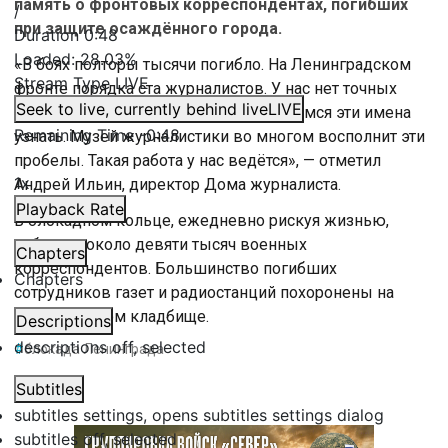
память о фронтовых корреспондентах, погибших
/
при защите осаждённого города.
Duration
0:48
Loaded
:
28.03%
«В боях полторы тысячи погибло. На Ленинградском
Stream Type
LIVE
фронте порядка ста журналистов. У нас нет точных
Seek to live, currently behind live
LIVE
цифр. Такая работа ведётся. Мы пытаемся эти имена
Remaining Time
-
0:48
узнать. Музей журналистики во многом восполнит эти
пробелы. Такая работа у нас ведётся», — отметил
1x
Андрей Ильин, директор Дома журналиста.
Playback Rate
В блокадном кольце, ежедневно рискуя жизнью,
работали около девяти тысяч военных
Chapters
корреспондентов. Большинство погибших
Chapters
сотрудников газет и радиостанций похоронены на
Пискарёвском кладбище.
Descriptions
descriptions off
, selected
#
блокада Ленинграда
Subtitles
subtitles settings
, opens subtitles settings dialog
subtitles off
, selected