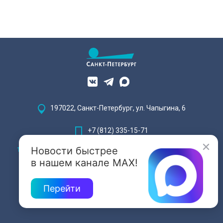
197022, Санкт-Петербург, ул. Чапыгина, 6
+7 (812) 335-15-71
Новости быстрее
Внимание! Отдельные видеоматериалы, размещенные на настоящем
сайте, могут содержать информацию, предназначенную для лиц,
в нашем канале MAX!
достигших 18 лет.
Перейти