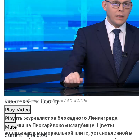
Video Player is loading.
Телеканал «Санкт-Петербург» / АО «ГАТР»
Play Video
Память журналистов блокадного Ленинграда
Play
почтили на Пискарёвском кладбище. Цветы
Mute
возложили к мемориальной плите, установленной в
Current Time
0:00