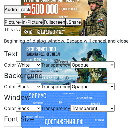
Audio Track
Picture-in-Picture
Fullscreen
Share
This is a modal window.
Beginning of dialog window. Escape will cancel and clos
Text
Color
Transparency
Background
Color
Transparency
Window
Color
Transparency
Font Size