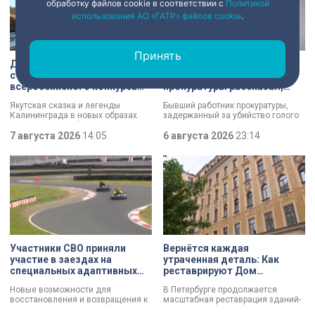
обработку файлов cookie в соответствии с
Политикой
использования АО «ГАТР» файлов cookie
.
Принять
Два юных петербуржца
Голый мужчина в квартире
стали победителями
жены: экс-сотрудник
всероссийского конкурса
прокуратуры рассказал,
«Моя страна — моя Россия»
почему совершил убийство
Якутская сказка и легенды
Бывший работник прокуратуры,
Калининграда в новых образах.
задержанный за убийство голого
Два юных петербуржца стали
мужчины, рассказал о причинах,
победителями всероссийского
7 августа 2026
14:05
которые толкнули его на страшное
6 августа 2026
23:14
конкурса «Моя страна — моя
преступление. Два года назад он
Россия». Их работы с
вынес мертвеца из дома на улице
использованием бересты, листьев
Луначарского, выдавая
и янтаря дали новое прочтение
бездыханного мужчину за
народным сюжетам.
изрядно перебравшего приятеля.
Участники СВО приняли
Вернётся каждая
участие в заездах на
утраченная деталь: Как
специальных адаптивных
реставрируют Дом
карт-машинах
Единоверческой церкви
Новые возможности для
В Петербурге продолжается
Святого Николая на улице
восстановления и возвращения к
масштабная реставрация зданий-
Марата
активной жизни. Представители
памятников в рамках