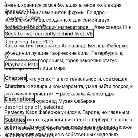
/
имени, хранится самая большая в мире коллекция
Duration
1:13
произведений знаменитой фирмы. Ее ядро –
Loaded
:
21.98%
пасхальные яйца, созданные для семей двух
Stream Type
LIVE
последних российских императоров – Александра III и
Seek to live, currently behind live
LIVE
Николая II.
Remaining Time
-
1:13
Как отметил губернатор Александр Беглов, Фаберже
объединил лучшие творческие силы Петербурга, а,
1x
благодаря его творениям, город закрепил статус
Playback Rate
ювелирной столицы мира.
Chapters
«Я думаю, что успех – в его гениальности, совмещал
Chapters
качества ювелира и коммерсанта, умел найти подход к
заказчику и клиенту», – рассказала Александра
Descriptions
Татарова, экскурсовод Музея Фаберже.
descriptions off
, selected
Ремеслу Карл Фаберже учился в Европе, но главным
источником его вдохновения стал Петербург. Он долго
Subtitles
работал в Эрмитаже, изучая старинные техники, позже
subtitles settings
, opens subtitles settings dialog
использовал эти знания в собственных изделиях.
subtitles off
, selected