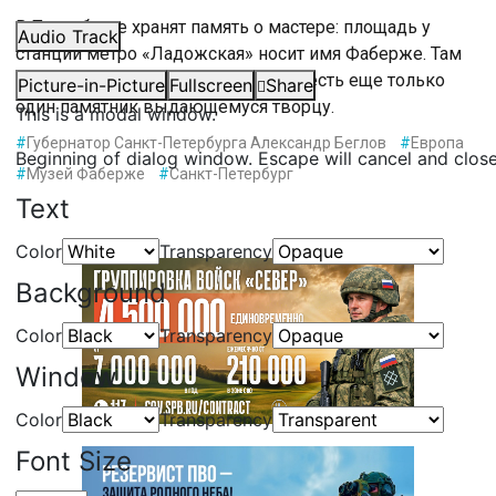
В Петербурге хранят память о мастере: площадь у
Audio Track
станции метро «Ладожская» носит имя Фаберже. Там
установлен бюст ювелира. В мире есть еще только
Picture-in-Picture
Fullscreen
Share
один памятник выдающемуся творцу.
This is a modal window.
#
Губернатор Санкт-Петербурга Александр Беглов
#
Европа
Beginning of dialog window. Escape will cancel and clos
#
Музей Фаберже
#
Санкт-Петербург
Text
Color
Transparency
Background
Color
Transparency
Window
Color
Transparency
Font Size