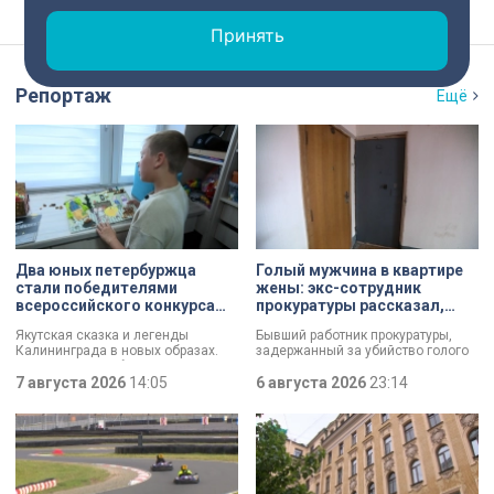
Принять
Репортаж
Ещё
Два юных петербуржца
Голый мужчина в квартире
стали победителями
жены: экс-сотрудник
всероссийского конкурса
прокуратуры рассказал,
«Моя страна — моя Россия»
почему совершил убийство
Якутская сказка и легенды
Бывший работник прокуратуры,
Калининграда в новых образах.
задержанный за убийство голого
Два юных петербуржца стали
мужчины, рассказал о причинах,
победителями всероссийского
7 августа 2026
14:05
которые толкнули его на страшное
6 августа 2026
23:14
конкурса «Моя страна — моя
преступление. Два года назад он
Россия». Их работы с
вынес мертвеца из дома на улице
использованием бересты, листьев
Луначарского, выдавая
и янтаря дали новое прочтение
бездыханного мужчину за
народным сюжетам.
изрядно перебравшего приятеля.