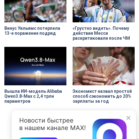
Жемчужина, объекта культурного
наследия — исторические часы.
Их элементы утрачены на 90%.
Винус Уильямс потерпела
«Грустно видеть». Почему
13-е поражение подряд
действия Месси
раскритиковали после ЧМ
Вышла ИИ-модель Alibaba
Экономист назвал простой
Qwen3.8-Max с 2,4 трлн
способ сэкономить до 20%
параметров
зарплаты за год
Новости быстрее
в нашем канале MAX!