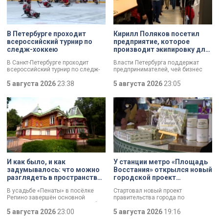
В Петербурге проходит
Кирилл Поляков посетил
всероссийский турнир по
предприятие, которое
следж-хоккею
производит экипировку для
спортсменов
В Санкт-Петербурге проходит
Власти Петербурга поддержат
всероссийский турнир по следж-
предпринимателей, чей бизнес
хоккею. Призёры получат не
пострадал от крупных пожаров на
только медали, но и возможность
5 августа 2026
23:38
складах маркетплейсов.
5 августа 2026
23:05
в следующем сезоне стать
Разработать специальный пакет
участниками чемпионата России
мер правительству города поручил
«Лиги героев».
губернатор Александр Беглов.
Сегодня об этом заявил вице-
губернатор Кирилл Поляков, во
время визита на одно из
пострадавших предприятий.
Компания шьет экипировку для
спортсменов и крупных
корпораций. Производитель
спортивной одежды потерял товар
И как было, и как
У станции метро «Площадь
почти на 10 миллионов рублей.
задумывалось: что можно
Восстания» открылся новый
разглядеть в пространствах
городской проект
усадьбы «Пенаты»
«Петербургский сувенир»
В усадьбе «Пенаты» в посёлке
Стартовал новый проект
Репино завершён основной
правительства города по
комплекс реставрационных работ.
поддержке производителей —
И впервые за 60 лет в музее
5 августа 2026
23:00
«Петербургский сувенир». Его
5 августа 2026
19:16
готовы показать свободные от
задача — помочь локальным