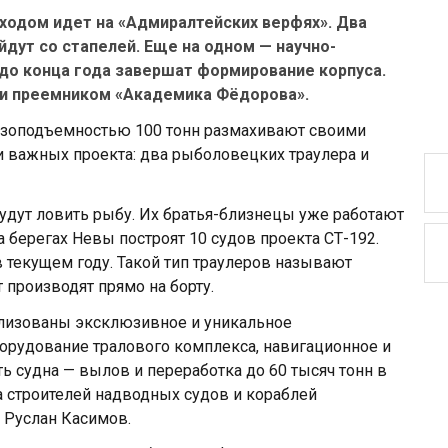
 ходом идет на «Адмиралтейских верфях». Два
дут со стапелей. Еще на одном — научно-
до конца года завершат формирование корпуса.
 и преемником «Академика Фёдорова».
узоподъемностью 100 тонн размахивают своими
и важных проекта: два рыболовецких траулера и
удут ловить рыбу. Их братья-близнецы уже работают
а берегах Невы построят 10 судов проекта СТ-192.
в текущем году. Такой тип траулеров называют
производят прямо на борту.
ализованы эксклюзивное и уникальное
рудование тралового комплекса, навигационное и
 судна — вылов и переработка до 60 тысяч тонн в
ла строителей надводных судов и кораблей
 Руслан Касимов.