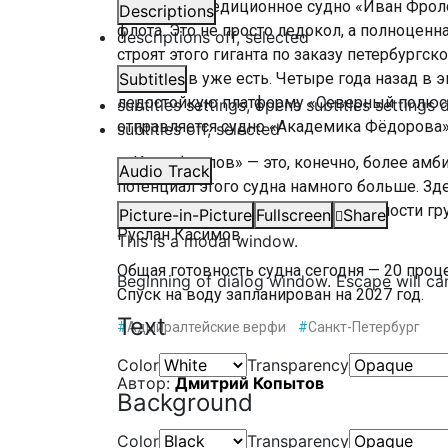
Научно-экспедиционное судно «Иван Фро
Descriptions
флота. Это не просто ледокол, а полноцен
descriptions off
, selected
строят этого гиганта по заказу петербургс
корабелов уже есть. Четыре года назад в
Subtitles
ледостойкую платформу «Северный полюс».
subtitles settings
, opens subtitles settings 
отправляется судно «Академика Фёдорова»
subtitles off
, selected
«»Иван Фролов» — это, конечно, более амб
Audio Track
потенциал этого судна намного больше. Зд
потенциал вместимости, перевозимости гр
Picture-in-Picture
Fullscreen
Share
Руслан Касимов.
This is a modal window.
Общая готовность судна сегодня — 20 проц
Beginning of dialog window. Escape will ca
Спуск на воду запланирован на 2027 год.
Text
#
Адмиралтейские верфи
#
Санкт-Петербург
Color
Transparency
Автор:
Дмитрий Копытов
Background
Color
Transparency