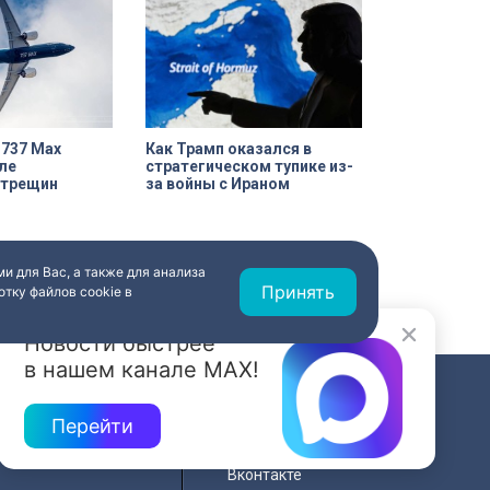
 737 Max
Как Трамп оказался в
ле
стратегическом тупике из-
 трещин
за войны с Ираном
и для Вас, а также для анализа
Принять
тку файлов cookie в
Новости быстрее
в нашем канале MAX!
СВЯЗЬ
Перейти
ередач
RSS
Вконтакте