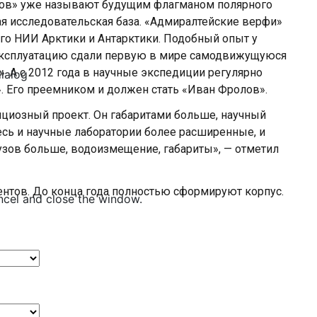
лов» уже называют будущим флагманом полярного
ная исследовательская база. «Адмиралтейские верфи»
кого НИИ Арктики и Антарктики. Подобный опыт у
 эксплуатацию сдали первую в мире самодвижущуюся
 А с 2012 года в научные экспедиции регулярно
dialog
. Его преемником и должен стать «Иван Фролов».
ициозный проект. Он габаритами больше, научный
есь и научные лаборатории более расширенные, и
узов больше, водоизмещение, габариты», — отметил
ентов. До конца года полностью сформируют корпус.
ncel and close the window.