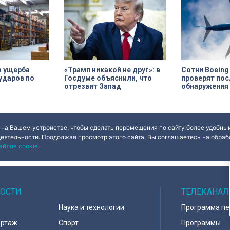
а ущерба
«Трамп никакой не друг»: в
Сотни Boeing
 ударов по
Госдуме объяснили, что
проверят пос
отрезвит Запад
обнаружения
 на Вашем устройстве, чтобы сделать перемещения по сайту более удобным
деятельности. Продолжая просмотр этого сайта, Вы соглашаетесь на обрабо
айлов cookie
.
ОСТИ
ТЕЛЕКАНАЛ
Наука и технологии
Программа п
ортаж
Спорт
Программы