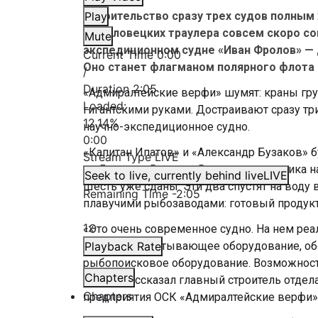
Строительство сразу трех судов полным
Play
рыболовецких траулера совсем скоро сой
Mute
экспедиционном судне «Иван Фролов» — 
Current Time
0:00
Оно станет флагманом полярного флота
/
Duration
2:05
«Адмиралтейские верфи» шумят: краны гр
Loaded
:
гигантскими руками. Достраивают сразу тр
12.14%
научно-экспедиционное судно.
0:00
«Капитан Ипатов» и «Александр Бузаков» б
Stream Type
LIVE
на Дальнем Востоке. Всего для заказчика н
Seek to live, currently behind live
LIVE
Шесть уже сданы. Эти два спустят на воду 
Remaining Time
-
2:05
плавучими рыбозаводами: готовый продукт 
1x
«Это очень современное судно. На нем ре
рыбоперерабатывающее оборудование, обо
Playback Rate
рыбопоисковое оборудование. Возможность
Chapters
год», — рассказал главный строитель отде
Chapters
предприятия ОСК «Адмиралтейские верфи»