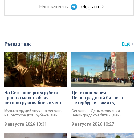
Наш канал в
Репортаж
Ещё
На Сестрорецком рубеже
День окончания
прошла масштабная
Ленинградской битвы в
реконструкция боев в честь
Петербурге: память,
Дня окончания
церемонии и планы по
Музыка орудий звучала сегодня
Сегодня – День окончания
Ленинградской битвы
созданию нового
на Сестрорецком рубеже. День
Ленинградской битвы, День
мемориала
окончания Ленинградской битвы
воинской славы России. В своем
вспоминали и через
9 августа 2026
18:31
обращении губернатор Александр
9 августа 2026
18:27
реконструкции. Масштабное
Беглов и председатель
сражение стало предвестником
Законодательного собрания
будущей Победы.
Александр Бельский отметили: