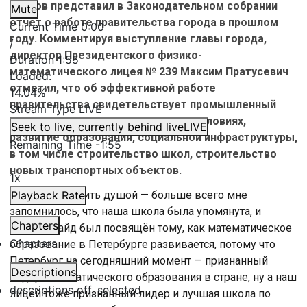
Беглов представил в Законодательном собрании
Mute
отчёт о работе правительства города в прошлом
Current Time
0:00
году. Комментируя выступление главы города,
/
директор Президентского физико-
Duration
1:55
математического лицея № 239 Максим Пратусевич
Loaded
:
отметил, что об эффективной работе
14.04%
правительства свидетельствует промышленный
Stream Type
LIVE
рост в непростых экономических условиях,
Seek to live, currently behind live
LIVE
развитие образования, социальной инфраструктуры,
Remaining Time
-
1:55
в том числе строительство школ, строительство
новых транспортных объектов.
1x
«Не буду кривить душой — больше всего мне
Playback Rate
запомнилось, что наша школа была упомянута, и
Chapters
целый слайд был посвящён тому, как математическое
Chapters
образование в Петербурге развивается, потому что
Петербург на сегодняшний момент — признанный
Descriptions
лидер математического образования в стране, ну а наш
descriptions off
, selected
лицей тоже признанный лидер и лучшая школа по