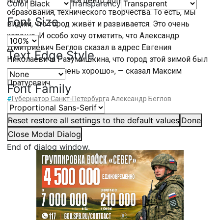
получили, откроется центр дополнительного
Color
Transparency
образования, технического творчества. То есть, мы
Font Size
видим, что город живёт и развивается. Это очень
хорошо. И особо хочу отметить, что Александр
Дмитриевич Беглов сказал в адрес Евгения
Text Edge Style
Николаевича Разумишкина, что город этой зимой был
чистым, и это очень хорошо», — сказал Максим
Пратусевич.
Font Family
#
Губернатор Санкт-Петербурга Александр Беглов
#
Санкт-Петербург
Reset
restore all settings to the default values
Done
Close Modal Dialog
End of dialog window.