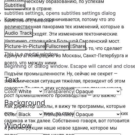
математическому образованию, по успехам
Subtitles
математики в стране.
subtitles settings
, opens subtitles settings dialog
Конечно, этим не ограничивается, потому что это
subtitles off
, selected
величественная панорама тех изменений, которые в
Audio Track
городе происходят. Эти изменения тектонические.
Например, строящийся Большой Смоленский мост.
Picture-in-Picture
Fullscreen
Share
Высокоскоростная магистраль — это то, что сделает
This is a modal window.
единую агломерацию из Москвы, Санкт-Петербурга и
всего, что между ними.
Beginning of dialog window. Escape will cancel and clos
Подъём промышленности. Ну, сейчас не секрет —
Text
экономическая ситуация тяжёлая, президент об этом
говорил. То, что в этих условиях у нас, тем не менее,
Color
Transparency
рост промышленного производства — это важно.
Background
Как директор школы, я вижу те программы, которые
есть, и по оснащению, по строительству школ, детских
Color
Transparency
садиков и так далее. Собственно говоря, вот готовится
Window
к реконструкции наше новое здание, которое мы