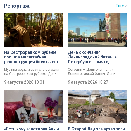
Репортаж
Ещё
На Сестрорецком рубеже
День окончания
прошла масштабная
Ленинградской битвы в
реконструкция боев в честь
Петербурге: память,
Дня окончания
церемонии и планы по
Музыка орудий звучала сегодня
Сегодня – День окончания
Ленинградской битвы
созданию нового
на Сестрорецком рубеже. День
Ленинградской битвы, День
мемориала
окончания Ленинградской битвы
воинской славы России. В своем
вспоминали и через
9 августа 2026
18:31
обращении губернатор Александр
9 августа 2026
18:27
реконструкции. Масштабное
Беглов и председатель
сражение стало предвестником
Законодательного собрания
будущей Победы.
Александр Бельский отметили:
Ленинград был в центре самого
длительного сражения Великой
Отечественной войны. Победа
имела огромное стратегическое
значение – угроза городу с севера
была ликвидирована.
«Есть хочу!»: история Анны
В Старой Ладоге археологи