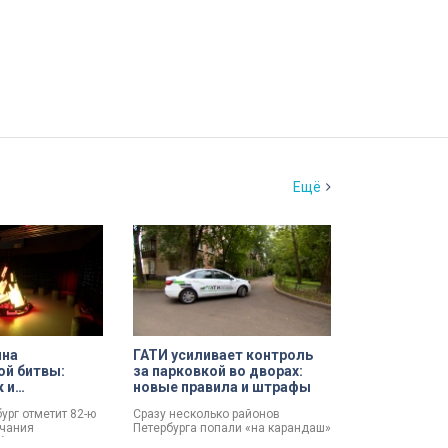
Ещё
ина
ГАТИ усиливает контроль
ой битвы:
за парковкой во дворах:
к и
новые правила и штрафы
 имен
бург отметит 82-ю
Сразу несколько районов
нчания
Петербурга попали «на карандаш»
битвы. Это День
к ГАТИ. Там усилят контроль за