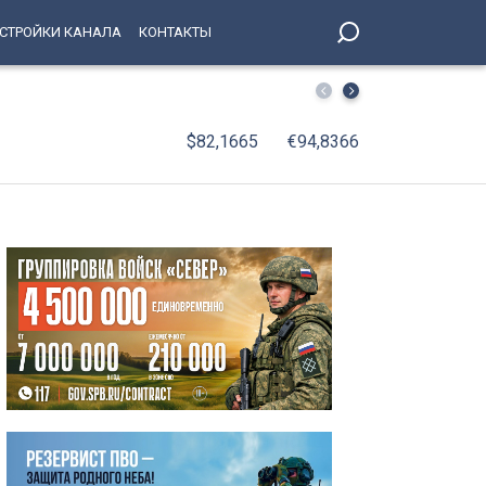
СТРОЙКИ КАНАЛА
КОНТАКТЫ
Поймали за день: рецидивист отобрал телефон у 69-ле
$82,1665
€94,8366