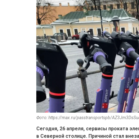
Фото: https://max.ru/passtransportspb/AZ3Jm3DsSu
Сегодня, 26 апреля, сервисы проката эл
в Северной столице. Причиной стал внез