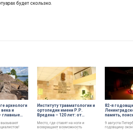
отуарах будет скользко.
ге археологи
Институту травматологии и
82-я годовщ
 века и
ортопедии имени Р.Р.
Ленинградск
– главные
Вредена – 120 лет: от
память, поис
диции
императорской лечебницы
возвращение
е вызывают
Место, где ставят на ноги и
9 августа Петер
до передового
ециалистов!
возвращают возможность
годовщину око
медицинского центра
 возрастом
двигаться без боли. Юбилей
Ленинградской 