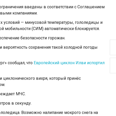
о ограничения введены в соответствии с Соглашением
овыми компаниями.
х условий — минусовой температуры, гололедицы и
ой мобильности (СИМ) автоматически блокируется.
еспечение безопасности горожан.
и вероятность сохранения такой холодной погоды
рг» сообщал, что
Европейский циклон Илви испортил
и циклонического вихря, который принёс
ом.
реждает МЧС.
етров в секунду.
ололедица. Возможно налипание мокрого снега на