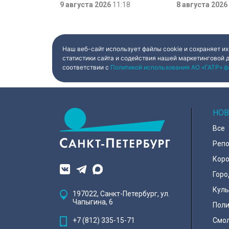
Сколько испытаний выпало на
9 августа 2026
11:18
более тысячи лет
8 августа 2026
долю блокадников, тружеников
– вот главные тр
тыла, солдат, женщин и, конечно
археологической
же, детей. Три года скитаний,
Старой Ладоге в 
потеря близких, голод – в 12 лет
она осталась совершенно одна. О
судьбе Анны Трусовой,
Наш веб-сайт использует файлы cookie и сохраняет их
пережившей оккупацию
статистики сайта и содействия нашей маркетинговой 
Павловска и потерю близких.
соответствии с
Политикой использования АО «ГАТР» ф
НОВ
Все
Реп
Коро
Горо
Куль
197022, Санкт-Петербург, ул.
Чапыгина, 6
Поли
+7 (812) 335-15-71
Смо