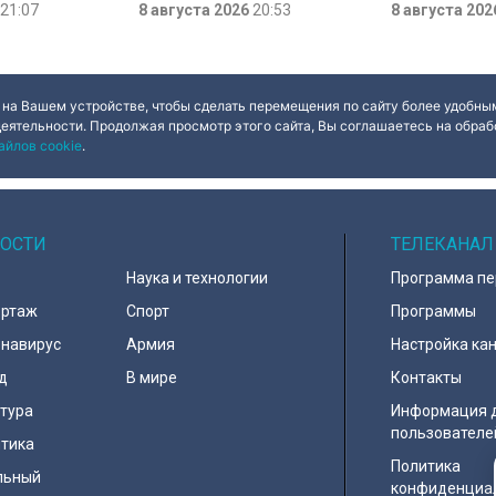
 и боевой топор
21:07
отмечает Институт травматологии
8 августа 2026
20:53
воинской славы
8 августа 20
офеи
и ортопедии имени Р.Р. Вредена.
официально уст
 экспедиции в
прошлого года.
этом году.
 на Вашем устройстве, чтобы сделать перемещения по сайту более удобным
деятельности. Продолжая просмотр этого сайта, Вы соглашаетесь на обрабо
айлов cookie
.
ОСТИ
ТЕЛЕКАНАЛ
Наука и технологии
Программа п
ортаж
Спорт
Программы
навирус
Армия
Настройка ка
д
В мире
Контакты
тура
Информация 
пользователе
тика
Политика
льный
конфиденциа