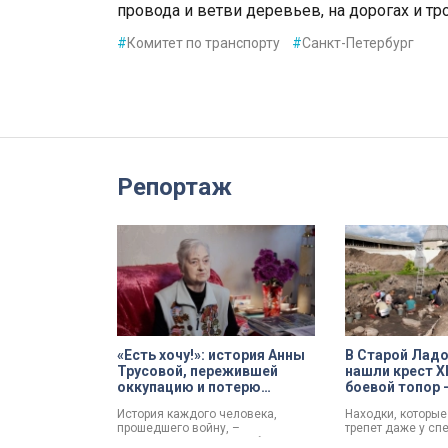
провода и ветви деревьев, на дорогах и тр
#
Комитет по транспорту
#
Санкт-Петербург
Репортаж
«Есть хочу!»: история Анны
В Старой Ладо
Трусовой, пережившей
нашли крест XI
оккупацию и потерю
боевой топор 
близких в 12 лет
трофеи экспе
История каждого человека,
Находки, которы
прошедшего войну, –
трепет даже у сп
напоминание о цене победы.
Нательный крест