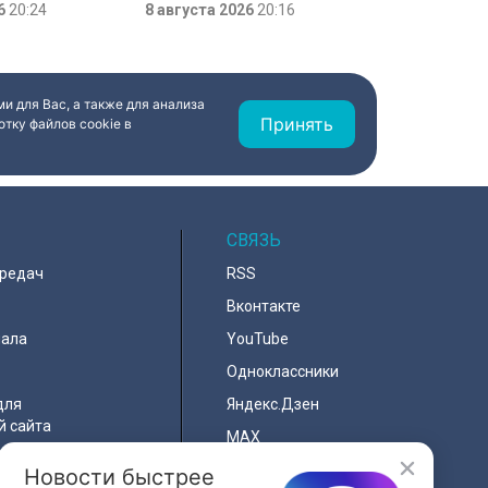
, который был
26
20:24
парковкой во дворах. За два
8 августа 2026
20:16
ановлен в апреле
летних месяца только по
Выборгскому району ведомство
вынесло больше 10 тысяч
постановлений.
и для Вас, а также для анализа
Принять
тку файлов cookie в
СВЯЗЬ
ередач
RSS
Вконтакте
нала
YouTube
Одноклассники
для
Яндекс.Дзен
й сайта
MAX
Новости быстрее
льности