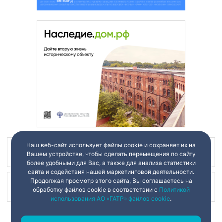
Наш веб-сайт использует файлы cookie и сохраняет их на
Наш канал в
Вашем устройстве, чтобы сделать перемещения по сайту
более удобными для Вас, а также для анализа статистики
сайта и содействия нашей маркетинговой деятельности.
Продолжая просмотр этого сайта, Вы соглашаетесь на
Наш канал в
обработку файлов cookie в соответствии с
Политикой
использования АО «ГАТР» файлов cookie
.