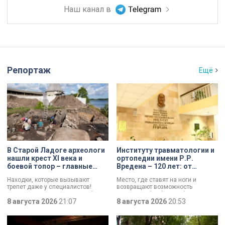
Наш канал в
Репортаж
Ещё
В Старой Ладоге археологи
Институту травматологии и
нашли крест XI века и
ортопедии имени Р.Р.
боевой топор – главные
Вредена – 120 лет: от
трофеи экспедиции
императорской лечебницы
Находки, которые вызывают
Место, где ставят на ноги и
до передового
трепет даже у специалистов!
возвращают возможность
медицинского центра
Нательный крест возрастом более
двигаться без боли. Юбилей
тысячи лет и боевой топор – вот
8 августа 2026
21:07
отмечает Институт травматологии
8 августа 2026
20:53
главные трофеи археологической
и ортопедии имени Р.Р. Вредена.
экспедиции в Старой Ладоге в
этом году.