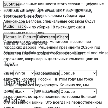
Из коммунальных новшеств этого сезона – цифровые
Subtitles
инструменты, задействованные в комплексном
subtitles settings
, opens subtitles settings dialog
благоустройстве. Так, по словам губернатора
subtitles off
, selected
Александра Беглова, специальные сервисы будут
Audio Track
ставить задачи по уборке 18 тысяч детских и
спортивных площадок.
Picture-in-Picture
Fullscreen
Share
С помощью видеокамер мониторят и состояние
This is a modal window.
городских дворов. Решением президента 2026-й год
Beginning of dialog window. Escape will cancel and clos
объявлен Годом народов России. Это найдет
отражение, например, в цветочных композициях на
Text
клумбах.
Color
Transparency
«Тематику, которую объявил наш президент, –
единство народов России – в этом году мы тоже
Background
везде стараемся подчеркнуть. Конечно же, мы
приводим в порядок все те места памяти и
Color
Transparency
захоронения, которые посвящены героям Великой
Window
Отечественной войны. Это всегда на первостепенном