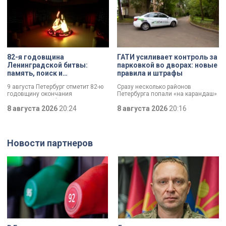
82-я годовщина
ГАТИ усиливает контроль за
Ленинградской битвы:
парковкой во дворах: новые
память, поиск и
правила и штрафы
возвращение имен
9 августа Петербург отметит 82-ю
Сразу несколько районов
годовщину окончания
Петербурга попали «на карандаш»
Ленинградской битвы. Это День
к ГАТИ. Там усилят контроль за
воинской славы, который был
8 августа 2026
20:24
парковкой во дворах. За два
8 августа 2026
20:16
официально установлен в апреле
летних месяца только по
прошлого года.
Выборгскому району ведомство
вынесло больше 10 тысяч
постановлений.
Новости партнеров