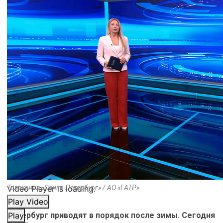
Video Player is loading.
Телеканал «Санкт-Петербург» / АО «ГАТР»
Play Video
Петербург приводят в порядок после зимы. Сегодня
Play