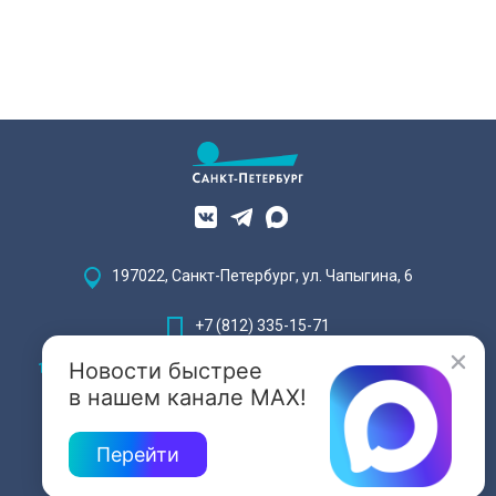
197022, Санкт-Петербург, ул. Чапыгина, 6
+7 (812) 335-15-71
Новости быстрее
Внимание! Отдельные видеоматериалы, размещенные на настоящем
сайте, могут содержать информацию, предназначенную для лиц,
в нашем канале MAX!
достигших 18 лет.
Перейти