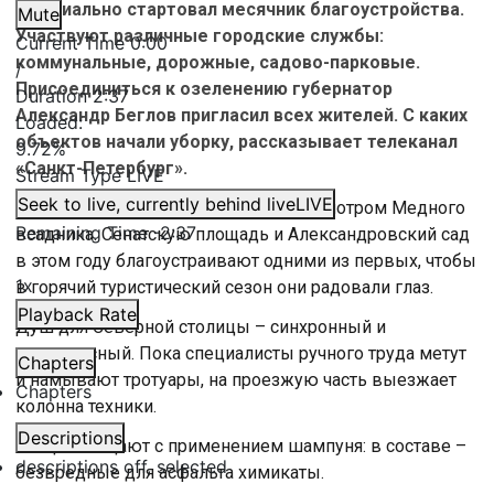
официально стартовал месячник благоустройства.
Mute
Участвуют различные городские службы:
Current Time
0:00
коммунальные, дорожные, садово-парковые.
/
Присоединиться к озеленению губернатор
Duration
2:37
Александр Беглов пригласил всех жителей. С каких
Loaded
:
объектов начали уборку, рассказывает телеканал
9.72%
«Санкт-Петербург».
Stream Type
LIVE
Seek to live, currently behind live
LIVE
Работы утром начал под чутким присмотром Медного
Remaining Time
-
2:37
всадника. Сенатскую площадь и Александровский сад
в этом году благоустраивают одними из первых, чтобы
1x
в горячий туристический сезон они радовали глаз.
Playback Rate
Душ для Северной столицы – синхронный и
комплексный. Пока специалисты ручного труда метут
Chapters
и намывают тротуары, на проезжую часть выезжает
Chapters
колонна техники.
Descriptions
Улицы очищают с применением шампуня: в составе –
descriptions off
, selected
безвредные для асфальта химикаты.