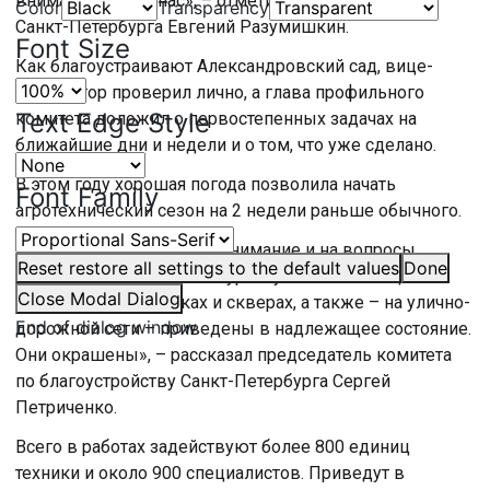
внимании у всех нас», – отметил вице-губернатор
Color
Transparency
Санкт-Петербурга Евгений Разумишкин.
Font Size
Как благоустраивают Александровский сад, вице-
губернатор проверил лично, а глава профильного
Text Edge Style
комитета доложил о первостепенных задачах на
ближайшие дни и недели и о том, что уже сделано.
В этом году хорошая погода позволила начать
Font Family
агротехнический сезон на 2 недели раньше обычного.
«Конечно же, обращаем внимание и на вопросы
Reset
restore all settings to the default values
Done
уборки мусора. Все наши урны уже на настоящий
Close Modal Dialog
момент в садах, парках и скверах, а также – на улично-
End of dialog window.
дорожной сети – приведены в надлежащее состояние.
Они окрашены», – рассказал председатель комитета
по благоустройству Санкт-Петербурга Сергей
Петриченко.
Всего в работах задействуют более 800 единиц
техники и около 900 специалистов. Приведут в