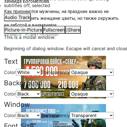
Зинаида Богомолова.
subtitles off
, selected
Как признаются мужчины, на праздник важно не
Audio Track
просто подарить женщине цветы, но также окружить
ее заботой и вниманием.
Picture-in-Picture
Fullscreen
Share
#
8 марта
#
Санкт-Петербург
This is a modal window.
Beginning of dialog window. Escape will cancel and clos
Text
Color
Transparency
Background
Color
Transparency
Window
Color
Transparency
Font Size