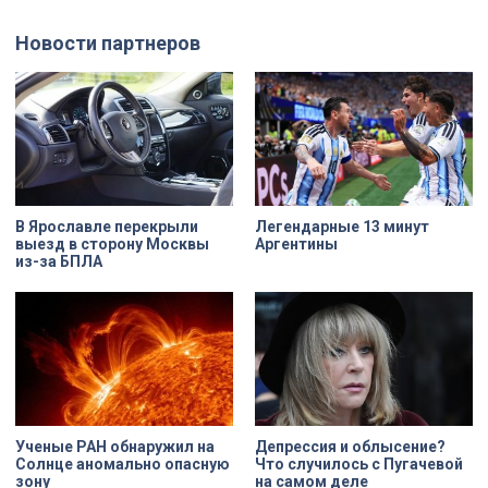
отреставрирует объект за свой
использованием бересты, листьев
счёт. По словам губернатора
и янтаря дали новое прочтение
Новости партнеров
Александра Беглова, срок
народным сюжетам.
договора рассчитан на 49 лет, из
которых за семь арендатор
должен полностью выполнить все
обязательства. Как
восстанавливают яркий пример
деревянного модерна и почему
эта история уникальна?
В Ярославле перекрыли
Легендарные 13 минут
выезд в сторону Москвы
Аргентины
из-за БПЛА
Ученые РАН обнаружил на
Депрессия и облысение?
Солнце аномально опасную
Что случилось с Пугачевой
зону
на самом деле