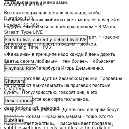
за тюльпанами и мимозами.
Current Time
0:00
/
Все они специально встали пораньше, чтобы
Duration
1:03
поздравить своих любимых жен, матерей, дочерей и
Loaded
:
22.36%
подруг с главным весенним праздником – 8 Марта.
Stream Type
LIVE
«Я беру цветы жене, теще, маме и сестре», – говорит
Seek to live, currently behind live
LIVE
житель Санкт-Петербурга Вадим Рыбаков.
Remaining Time
-
1:03
«Женщинам в принципе надо каждый день дарить
1x
цветы, своим любимым – тем более», – объясняет
житель Санкт-Петербурга Игорь Демьяненко.
Playback Rate
Бойкая торговля идет на Хасанском рынке. Продавцы
Chapters
не успевают выкладывать на прилавок пестрые
Chapters
букеты. Популярностью, говорят они, в это
утро пользуются все сорта тюльпанов.
Descriptions
descriptions off
, selected
«Берут красные, розовые. Девочкам, дочерям берут
розовые, женам – красные, мамам – тоже. Кто-то
Subtitles
предпочитает желтые», – рассказывает продавец
subtitles settings
, opens subtitles settings dialog