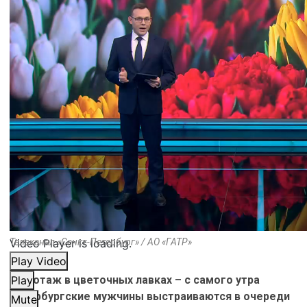
Video Player is loading.
Телеканал «Санкт-Петербург» / АО «ГАТР»
Play Video
Ажиотаж в цветочных лавках – с самого утра
Play
петербургские мужчины выстраиваются в очереди
Mute