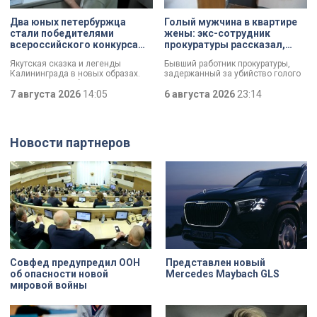
профессионала — это не порча
восстанавливают яркий пример
имущества, а яркий стрит-арт,
деревянного модерна и почему
Два юных петербуржца
Голый мужчина в квартире
который не имеет ничего общего с
эта история уникальна?
стали победителями
жены: экс-сотрудник
вандализмом.
всероссийского конкурса
прокуратуры рассказал,
«Моя страна — моя Россия»
почему совершил убийство
Якутская сказка и легенды
Бывший работник прокуратуры,
Калининграда в новых образах.
задержанный за убийство голого
Два юных петербуржца стали
мужчины, рассказал о причинах,
победителями всероссийского
7 августа 2026
14:05
которые толкнули его на страшное
6 августа 2026
23:14
конкурса «Моя страна — моя
преступление. Два года назад он
Россия». Их работы с
вынес мертвеца из дома на улице
использованием бересты, листьев
Луначарского, выдавая
и янтаря дали новое прочтение
бездыханного мужчину за
Новости партнеров
народным сюжетам.
изрядно перебравшего приятеля.
Совфед предупредил ООН
Представлен новый
об опасности новой
Mercedes Maybach GLS
мировой войны