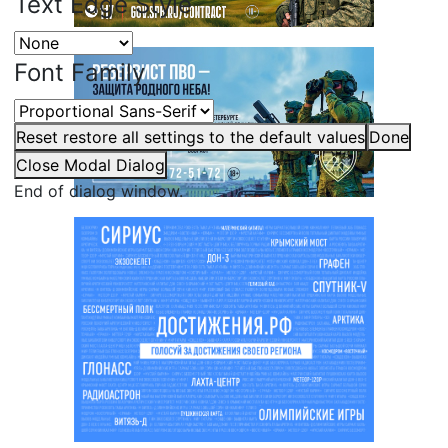
Text Edge Style
Font Family
Reset
restore all settings to the default values
Done
Close Modal Dialog
End of dialog window.