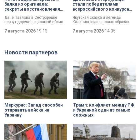
который не имеет ничего общего с
балки из оригинала:
стали победителями
вандализмом.
секреты восстановления
всероссийского конкурса
дачи Павлова
«Моя страна — моя Россия»
Даче Павлова в Сестрорецке
Якутская сказка и легенды
вернут дореволюционный облик
Калининграда в новых образах.
по особой программе «Рубль за
Два юных петербуржца стали
метр». Это льготная арендная
7 августа 2026
19:13
победителями всероссийского
7 августа 2026
14:05
ставка, которая действует для
конкурса «Моя страна — моя
инвестора сразу после того, как он
Россия». Их работы с
отреставрирует объект за свой
использованием бересты, листьев
счёт. По словам губернатора
и янтаря дали новое прочтение
Новости партнеров
Александра Беглова, срок
народным сюжетам.
договора рассчитан на 49 лет, из
которых за семь арендатор
должен полностью выполнить все
обязательства. Как
восстанавливают яркий пример
деревянного модерна и почему
эта история уникальна?
Меркурис: Запад способен
Трамп: конфликт между РФ
отправить войска на
и Украиной один из самых
Украину
сложных