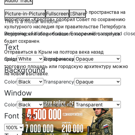
Audio Track
живую ель.
Концепцию создания современного пространства на
Picture-in-Picture
Fullscreen
Share
территории «Крестов» одобрил Совет по сохранению
This is a modal window.
культурного наследия при правительстве Петербурга.
Beginning of dialog window. Escape will cancel and clos
Исторический облик бывшего тюремного корпуса
будет сохранен.
Text
Отправиться в Крым на полтора века назад
Color
Transparency
предлагают в Этнографическом музее. Увидеть
торговую площадь или городскую архитектуру можно
Background
на новой выставке.
Color
Transparency
Window
Color
Transparency
Font Size