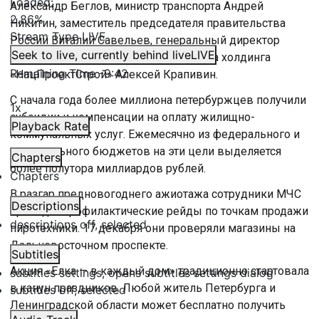
Loaded
:
Александр Беглов, министр транспорта Андрей
2.86%
Никитин, заместитель председателя правительства
Stream Type
LIVE
России Виталий Савельев, генеральный директор
Seek to live, currently behind live
LIVE
компании РЖД Олег Белозеров, глава холдинга
Remaining Time
-
9:42
«НацПроектСтрой» Алексей Крапивин.
С начала года более миллиона петербуржцев получили
1x
субсидии и компенсации на оплату жилищно-
Playback Rate
коммунальных услуг. Ежемесячно из федерального и
регионального бюджетов на эти цели выделяется
Chapters
более полутора миллиардов рублей.
Chapters
В разгар предновогоднего ажиотажа сотрудники МЧС
Descriptions
проводят профилактические рейды по точкам продажи
descriptions off
, selected
пиротехники. 17 декабря они проверяли магазины на
Дальневосточном проспекте.
Subtitles
Акция «Елка — в каждый дом» традиционно стартовала
subtitles settings
, opens subtitles settings dialog
в канун праздников. Любой житель Петербурга и
subtitles off
, selected
Ленинградской области может бесплатно получить