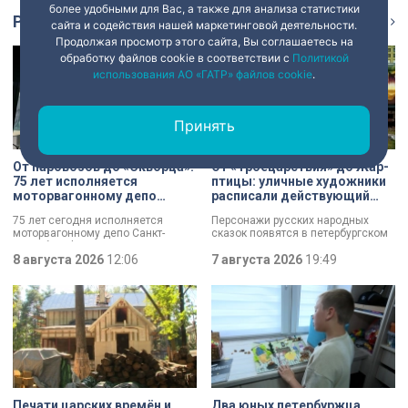
более удобными для Вас, а также для анализа статистики
Репортаж
Ещё
сайта и содействия нашей маркетинговой деятельности.
Продолжая просмотр этого сайта, Вы соглашаетесь на
обработку файлов cookie в соответствии с
Политикой
использования АО «ГАТР» файлов cookie
.
Принять
От паровозов до «Скворца»:
От «Троецарствия» до Жар-
75 лет исполняется
птицы: уличные художники
моторвагонному депо
расписали действующий
Санкт-Петербург-
состав метро Петербурга
75 лет сегодня исполняется
Персонажи русских народных
Финляндский
моторвагонному депо Санкт-
сказок появятся в петербургском
Петербург-Финляндский.
подземном царстве! В депо
Появление этого объекта для
8 августа 2026
12:06
«Выборгское» завершился
7 августа 2026
19:49
железной дороги стало поистине
масштабный съезд лучших
знаковым: паровозы уступили
уличных художников страны — от
место электричкам. Изначально
Краснодара до Владивостока.
выполняли 13 пар рейсов, сейчас
Мастерам передали в полное
— почти в 20 раз больше. В парке
распоряжение шесть
предприятия — современные
действующих вагонов, и те
вагоны и ретро-составы.
превратили их в настоящие арт-
объекты. Результат доказал:
баллончик с краской в руках
профессионала — это не порча
имущества, а яркий стрит-арт,
Печати царских времён и
Два юных петербуржца