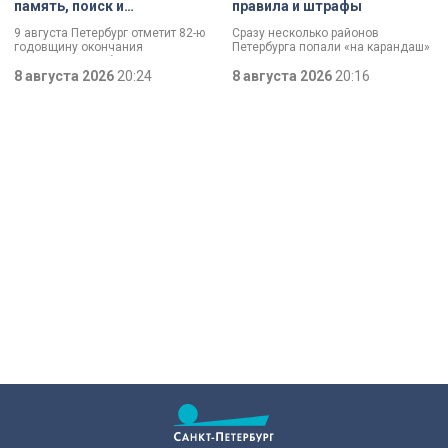
память, поиск и
правила и штрафы
возвращение имен
9 августа Петербург отметит 82-ю
Сразу несколько районов
годовщину окончания
Петербурга попали «на карандаш»
Ленинградской битвы. Это День
к ГАТИ. Там усилят контроль за
воинской славы, который был
8 августа 2026
20:24
парковкой во дворах. За два
8 августа 2026
20:16
официально установлен в апреле
летних месяца только по
прошлого года.
Выборгскому району ведомство
вынесло больше 10 тысяч
постановлений.