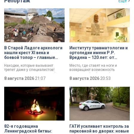
Репортаж
Ещё
В Старой Ладоге археологи
Институту травматологии и
нашли крест XI века и
ортопедии имени Р.Р.
боевой топор – главные
Вредена – 120 лет: от
трофеи экспедиции
императорской лечебницы
Находки, которые вызывают
Место, где ставят на ноги и
до передового
трепет даже у специалистов!
возвращают возможность
медицинского центра
Нательный крест возрастом более
двигаться без боли. Юбилей
тысячи лет и боевой топор – вот
8 августа 2026
21:07
отмечает Институт травматологии
8 августа 2026
20:53
главные трофеи археологической
и ортопедии имени Р.Р. Вредена.
экспедиции в Старой Ладоге в
этом году.
82-я годовщина
ГАТИ усиливает контроль за
Ленинградской битвы:
парковкой во дворах: новые