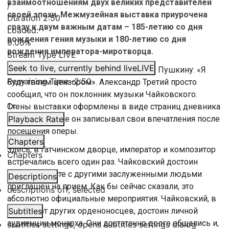
взаимоотношениям двух великих представителей
/
своей эпохи. Межмузейная выставка приурочена
Duration
2:50
сразу к двум важным датам – 185-летию со дня
Loaded
:
рождения гения музыки и 180-летию со дня
9.06%
рождения императора-миротворца.
Stream Type
LIVE
Seek to live, currently behind live
LIVE
Известно, что Николай Первый сказал Пушкину: «Я
Remaining Time
-
2:50
буду твоим цензором». Александр Третий просто
сообщил, что он поклонник музыки Чайковского.
1x
Стены выставки оформлены в виде страниц дневника
императора, где он записывал свои впечатления после
Playback Rate
посещения оперы.
Chapters
Здесь, в Гатчинском дворце, император и композитор
Chapters
встречались всего один раз. Чайковский достоин
ордена, вместе с другими заслуженными людьми
Descriptions
приглашён на прием. Как бы сейчас сказали, это
descriptions off
, selected
абсолютно официальные мероприятия. Чайковский, в
отличие от других орденоносцев, достоин личной
Subtitles
аудиенции монарха. Они достаточно долго общались и,
subtitles settings
, opens subtitles settings dialog