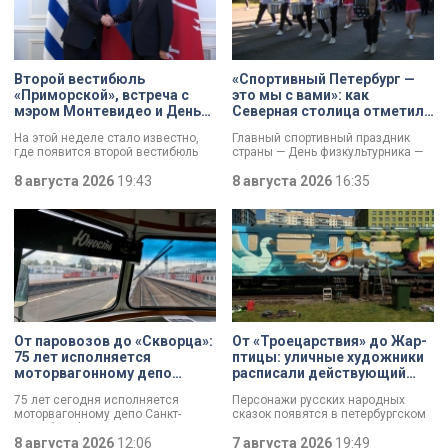
Второй вестибюль
«Спортивный Петербург —
«Приморской», встреча с
это мы с вами»: как
мэром Монтевидео и День
Северная столица отметила
строителя: итоги рабочей
День физкультурника
На этой неделе стало известно,
Главный спортивный праздник
недели губернатора
где появится второй вестибюль
страны — День физкультурника —
станции метро «Приморская».
отмечают в России. Всех
Смольный выбрал место и
8 августа 2026
19:43
причастных поздравил президент
8 августа 2026
16:35
согласовал проект планировки.
Владимир Путин, отметив:
Новый вестибюль повысит
продолжается обновление и
пропускную способность станции
создание стадионов,
и уровень комфорта горожан.
тренировочных баз и
спортплощадок. К петербуржцам
обратился губернатор Александр
Беглов. Он подчеркнул: именно в
городе на Неве зародились
традиции футбола, фигурного
катания, тяжёлой и лёгкой
атлетики, плавания и триатлона.
От паровозов до «Скворца»:
От «Троецарствия» до Жар-
Тысячи спортсменов разного
75 лет исполняется
птицы: уличные художники
возраста сегодня собрались на
моторвагонному депо
расписали действующий
Крестовском острове.
Санкт-Петербург-
состав метро Петербурга
75 лет сегодня исполняется
Персонажи русских народных
Финляндский
моторвагонному депо Санкт-
сказок появятся в петербургском
Петербург-Финляндский.
подземном царстве! В депо
Появление этого объекта для
8 августа 2026
12:06
«Выборгское» завершился
7 августа 2026
19:49