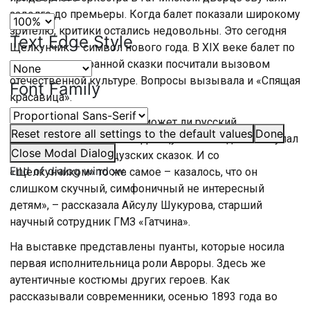
задолго до премьеры. Когда балет показали широкому
зрителю, критики остались недовольны. Это сегодня
Text Edge Style
Щелкунчик — символ нового года. В XIX веке балет по
мотивам иностранной сказки посчитали вызовом
отечественной культуре. Вопросы вызывала и «Спящая
Font Family
красавица».
«Было такое сомнение – может ли русский
Reset
restore all settings to the default values
Done
композитор сравнится с французским. Ведь он вступал
Close Modal Dialog
на территории французских сказок. И со
End of dialog window.
«Щелкунчиком» то же самое – казалось, что он
слишком скучный, симфоничный не интересный
детям», – рассказала Айсулу Шукурова, старший
научный сотрудник ГМЗ «Гатчина».
На выставке представлены пуанты, которые носила
первая исполнительница роли Авроры. Здесь же
аутентичные костюмы других героев. Как
рассказывали современники, осенью 1893 года во