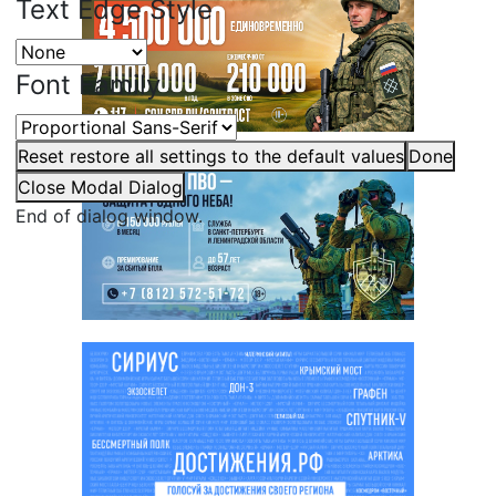
Text Edge Style
Font Family
Reset
restore all settings to the default values
Done
Close Modal Dialog
End of dialog window.