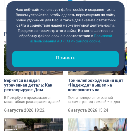
Наш веб-сайт использует файлы cookie и сохраняет их на
Вашем устройстве, чтобы сделать перемещения по сайту
более удобными для Вас, а также для анализа статистики
сайта и содействия нашей маркетинговой деятельности.
Продолжая просмотр этого сайта, Вы соглашаетесь на
Репортаж
Ещё
обработку файлов cookie в соответствии с
Политикой
использования АО «ГАТР» файлов cookie
.
Принять
Вернётся каждая
Тоннелепроходческий щит
утраченная деталь: Как
«Надежда» вышел на
реставрируют Дом
поверхность на
Единоверческой церкви
Шуваловском проспекте
В Петербурге продолжается
Почти четыре с половиной
Святого Николая на улице
масштабная реставрация зданий-
километра под землей – и для
Марата
памятников в рамках
«Надежды» забрезжил свет:
губернаторской программы.
6 августа 2026
18:22
проходческий щит вышел на
6 августа 2026
15:24
Специалисты обновляют не
поверхность. О ходе работ у
просто стены, а восстанавливают
демонтажного котлована сегодня
буквально каждую утраченную
рассказали губернатору
деталь. Один из самых знаковых
Александру Беглову и
адресов сейчас — Дом
председателю Законодательного