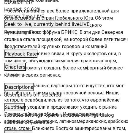
европейских компаний.
Duration
1:17
Loaded
:
20.63%
Россия становится все более привлекательной для
Stream Type
LIVE
бизнесменов из стран Глобального Юга. Об этом
Seek to live, currently behind live
LIVE
заявили на открытии 7-го Международного
Remaining Time
-
1:17
муниципального форума БРИКС. В эти дни Северная
столица стала площадкой, на которой более пяти тысяч
1x
представителей крупных городов и компаний
укрепляют деловые связи. В кругу экспертов они, в
Playback Rate
том числе, обсуждают изменения правовых норм,
Chapters
которые помогут создать более комфортный бизнес-
Chapters
климат в своих регионах.
«Наши иностранные партнеры тоже ищут тех, кто мог
Descriptions
бы работать с ними на долгосрочной основе. Ниши,
descriptions off
, selected
которые освободились из-за того, что европейские
компании уходили и продолжают уходить с рынка
Subtitles
России, сейчас свободны. И представители
subtitles settings
, opens subtitles settings dialog
африканских, азиатских, латиноамериканских, арабских
subtitles off
, selected
стран, стран Ближнего Востока заинтересованы в том,