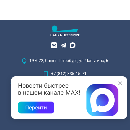
197022, Санкт-Петербург, ул. Чапыгина, 6
+7 (812) 335-15-71
Новости быстрее
Внимание! Отдельные видеоматериалы, размещенные на настоящем
сайте, могут содержать информацию, предназначенную для лиц,
в нашем канале MAX!
достигших 18 лет.
Перейти