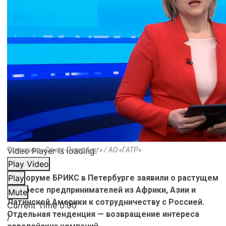
Video Player is loading.
Телеканал «Санкт-Петербург» / АО «ГАТР»
Play Video
На форуме БРИКС в Петербурге заявили о растущем
Play
интересе предпринимателей из Африки, Азии и
Mute
Латинской Америки к сотрудничеству с Россией.
Current Time
0:00
Отдельная тенденция — возвращение интереса
/