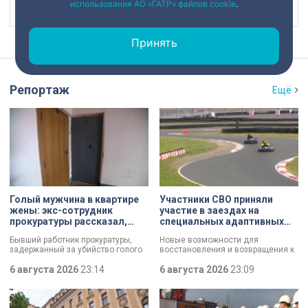
использования АО «ГАТР» файлов cookie
.
Наш канал в
Принять
Репортаж
Ещё
Голый мужчина в квартире
Участники СВО приняли
жены: экс-сотрудник
участие в заездах на
прокуратуры рассказал,
специальных адаптивных
почему совершил убийство
карт-машинах
Бывший работник прокуратуры,
Новые возможности для
задержанный за убийство голого
восстановления и возвращения к
мужчины, рассказал о причинах,
активной жизни. Представители
которые толкнули его на страшное
6 августа 2026
23:14
фонда «СВОй дом» в Петербурге
6 августа 2026
23:09
преступление. Два года назад он
встретились с участниками
вынес мертвеца из дома на улице
специальной военной операции,
Луначарского, выдавая
которые сейчас проходят курс
бездыханного мужчину за
реабилитации. Главным событием