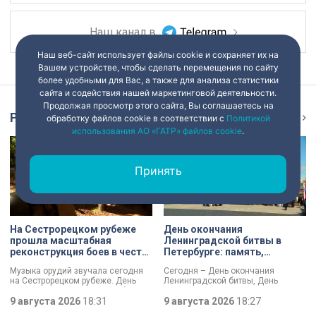
Наш канал в
Наш веб-сайт использует файлы cookie и сохраняет их на
Вашем устройстве, чтобы сделать перемещения по сайту
более удобными для Вас, а также для анализа статистики
сайта и содействия нашей маркетинговой деятельности.
Продолжая просмотр этого сайта, Вы соглашаетесь на
Репортаж
Ещё
обработку файлов cookie в соответствии с
Политикой
использования АО «ГАТР» файлов cookie
.
Принять
На Сестрорецком рубеже
День окончания
прошла масштабная
Ленинградской битвы в
реконструкция боев в честь
Петербурге: память,
Дня окончания
церемонии и планы по
Музыка орудий звучала сегодня
Сегодня – День окончания
Ленинградской битвы
созданию нового
на Сестрорецком рубеже. День
Ленинградской битвы, День
мемориала
окончания Ленинградской битвы
воинской славы России. В своем
вспоминали и через
9 августа 2026
18:31
обращении губернатор Александр
9 августа 2026
18:27
реконструкции. Масштабное
Беглов и председатель