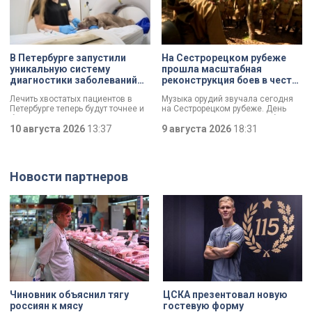
коммуникации. Губернатор
Александр Беглов отметил:
сохранение наследия вместе с
повышением качества жизни
людей – один из десяти ключевых
приоритетов развития Петербурга.
В Петербурге запустили
На Сестрорецком рубеже
уникальную систему
прошла масштабная
диагностики заболеваний
реконструкция боев в честь
животных
Дня окончания
Лечить хвостатых пациентов в
Музыка орудий звучала сегодня
Ленинградской битвы
Петербурге теперь будут точнее и
на Сестрорецком рубеже. День
быстрее. Впервые в Северной
окончания Ленинградской битвы
столице запустили уникальную
10 августа 2026
13:37
вспоминали и через
9 августа 2026
18:31
мобильную диагностическую
реконструкции. Масштабное
систему. Технология российского
сражение стало предвестником
производства за полчаса
будущей Победы.
определит, что не так с питомцем.
Новости партнеров
Чиновник объяснил тягу
ЦСКА презентовал новую
россиян к мясу
гостевую форму