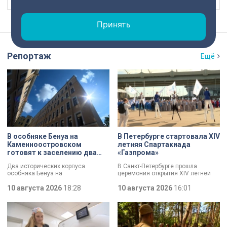
Принять
Репортаж
Ещё
В особняке Бенуа на
В Петербурге стартовала XIV
Каменноостровском
летняя Спартакиада
готовят к заселению два
«Газпрома»
исторических корпуса
Два исторических корпуса
В Санкт-Петербурге прошла
особняка Бенуа на
церемония открытия XIV летней
Каменноостровском проспекте
Спартакиады компании «Газпром».
готовят к заселению. Ключи от
10 августа 2026
18:28
За победу поборются рекордные
10 августа 2026
16:01
нового жилья в ближайшие дни
52 команды, которые разыграют
получат 68 семей-очередников. В
268 комплектов наград.
домах полностью заменили
перекрытия, укрепили стены и
смонтировали новые