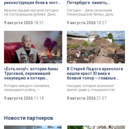
реконструкция боев в честь
Петербурге: память,
Дня окончания
церемонии и планы по
Музыка орудий звучала сегодня
Сегодня – День окончания
Ленинградской битвы
созданию нового
на Сестрорецком рубеже. День
Ленинградской битвы, День
мемориала
окончания Ленинградской битвы
воинской славы России. В своем
вспоминали и через
9 августа 2026
18:31
обращении губернатор Александр
9 августа 2026
18:27
реконструкции. Масштабное
Беглов и председатель
сражение стало предвестником
Законодательного собрания
будущей Победы.
Александр Бельский отметили:
Ленинград был в центре самого
длительного сражения Великой
Отечественной войны. Победа
имела огромное стратегическое
значение – угроза городу с севера
была ликвидирована.
«Есть хочу!»: история Анны
В Старой Ладоге археологи
Трусовой, пережившей
нашли крест XI века и
оккупацию и потерю
боевой топор – главные
близких в 12 лет
трофеи экспедиции
История каждого человека,
Находки, которые вызывают
прошедшего войну, –
трепет даже у специалистов!
напоминание о цене победы.
Нательный крест возрастом более
Сколько испытаний выпало на
9 августа 2026
11:18
тысячи лет и боевой топор – вот
8 августа 2026
21:07
долю блокадников, тружеников
главные трофеи археологической
тыла, солдат, женщин и, конечно
экспедиции в Старой Ладоге в
же, детей. Три года скитаний,
этом году.
потеря близких, голод – в 12 лет
Новости партнеров
она осталась совершенно одна. О
судьбе Анны Трусовой,
пережившей оккупацию