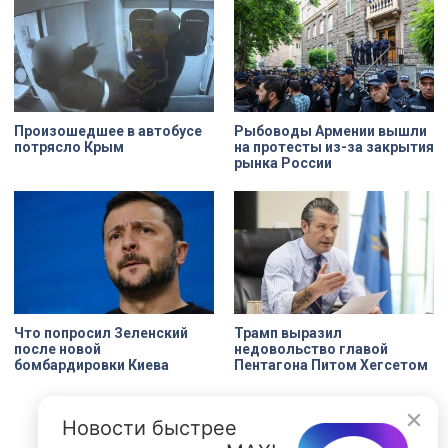
Павловска и потерю близких.
Произошедшее в автобусе
Рыбоводы Армении вышли
потрясло Крым
на протесты из-за закрытия
рынка России
Что попросил Зеленский
Трамп выразил
после новой
недовольство главой
бомбардировки Киева
Пентагона Питом Хегсетом
Новости быстрее