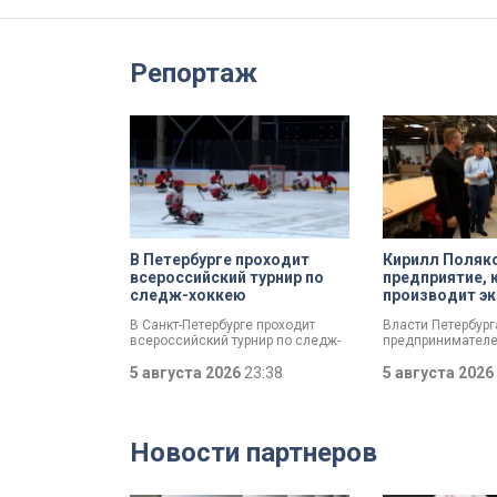
Репортаж
В Петербурге проходит
Кирилл Поляк
всероссийский турнир по
предприятие, 
следж-хоккею
производит эк
спортсменов
В Санкт-Петербурге проходит
Власти Петербур
всероссийский турнир по следж-
предпринимателе
хоккею. Призёры получат не
пострадал от кру
только медали, но и возможность
5 августа 2026
23:38
складах маркетп
5 августа 2026
в следующем сезоне стать
Разработать спец
участниками чемпионата России
мер правительств
«Лиги героев».
поручил губернат
Беглов. Сегодня 
Новости партнеров
вице-губернатор 
во время визита 
пострадавших пр
Компания шьет э