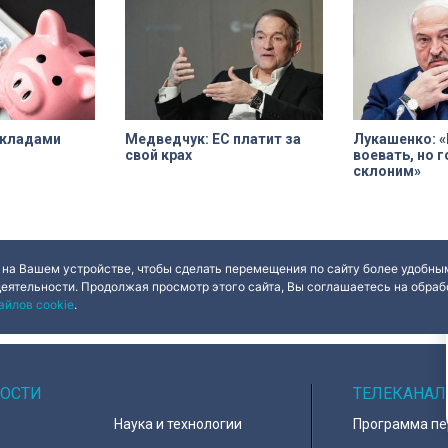
рупных
пропорции, соотношения света и
стал его участн
изводитель
объема, а также назначение
ды потерял
комнат. Как отметил губернатор
0 миллионов
Александр Беглов, все
реставрационные работы в
«Пенатах» проводились под
строгим контролем специалистов
КГИОП.
вкладами
Медведчук: ЕС платит за
Лукашенко: «
свой крах
воевать, но 
склоним»
 на Вашем устройстве, чтобы сделать перемещения по сайту более удобным
деятельности. Продолжая просмотр этого сайта, Вы соглашаетесь на обрабо
айлов cookie
.
ОСТИ
ТЕЛЕКАНАЛ
Наука и технологии
Программа п