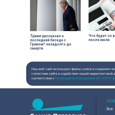
спортсменов и к
корпораций. Про
спортивной одеж
товар почти на 1
рублей.
Что будет со 
Трамп рассказал о
после июля
последней беседе с
Грэмом* незадолго до
смерти
Наш веб-сайт использует файлы cookie и сохраняет их
статистики сайта и содействия нашей маркетинговой 
соответствии с
Политикой использования АО «ГАТР» ф
НОВ
Все