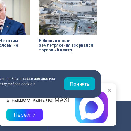
иком?
Не хотим
В Японии после
головы не
землетрясения взорвался
торговый центр
и для Вас, а также для анализа
Принять
тку файлов cookie в
Новости быстрее
в нашем канале MAX!
Перейти
СВЯЗЬ
ередач
RSS