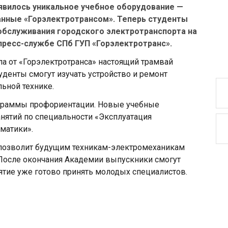
явилось уникальное учебное оборудование —
анные «Горэлектротрансом». Теперь студенты
обслуживания городского электротранспорта на
пресс-службе СПб ГУП «Горэлектротранс».
ла от «Горэлектротранса» настоящий трамвай
денты смогут изучать устройство и ремонт
льной технике.
ограммы профориентации. Новые учебные
анятий по специальности «Эксплуатация
матики».
позволит будущим техникам-электромеханикам
 После окончания Академии выпускники смогут
ятие уже готово принять молодых специалистов.