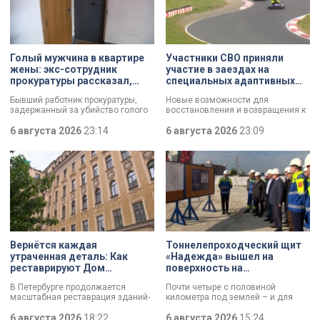
Голый мужчина в квартире
Участники СВО приняли
жены: экс-сотрудник
участие в заездах на
прокуратуры рассказал,
специальных адаптивных
почему совершил убийство
карт-машинах
Бывший работник прокуратуры,
Новые возможности для
задержанный за убийство голого
восстановления и возвращения к
мужчины, рассказал о причинах,
активной жизни. Представители
которые толкнули его на страшное
6 августа 2026
23:14
фонда «СВОй дом» в Петербурге
6 августа 2026
23:09
преступление. Два года назад он
встретились с участниками
вынес мертвеца из дома на улице
специальной военной операции,
Луначарского, выдавая
которые сейчас проходят курс
бездыханного мужчину за
реабилитации. Главным событием
изрядно перебравшего приятеля.
дня стали заезды на специальных
адаптивных карт-машинах, где
ветераны смогли лично
протестировать технику и
почувствовать скорость.
Вернётся каждая
Тоннелепроходческий щит
утраченная деталь: Как
«Надежда» вышел на
реставрируют Дом
поверхность на
Единоверческой церкви
Шуваловском проспекте
В Петербурге продолжается
Почти четыре с половиной
Святого Николая на улице
масштабная реставрация зданий-
километра под землей – и для
Марата
памятников в рамках
«Надежды» забрезжил свет:
губернаторской программы.
6 августа 2026
18:22
проходческий щит вышел на
6 августа 2026
15:24