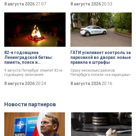
тысячи лет и боевой топор – вот
8 августа 2026
21:07
отмечает Институт травматологии
8 августа 2026
20:53
главные трофеи археологической
и ортопедии имени Р.Р. Вредена.
экспедиции в Старой Ладоге в
этом году.
82-я годовщина
ГАТИ усиливает контроль за
Ленинградской битвы:
парковкой во дворах: новые
память, поиск и
правила и штрафы
возвращение имен
9 августа Петербург отметит 82-ю
Сразу несколько районов
годовщину окончания
Петербурга попали «на карандаш»
Ленинградской битвы. Это День
к ГАТИ. Там усилят контроль за
воинской славы, который был
8 августа 2026
20:24
парковкой во дворах. За два
8 августа 2026
20:16
официально установлен в апреле
летних месяца только по
прошлого года.
Выборгскому району ведомство
вынесло больше 10 тысяч
постановлений.
Новости партнеров