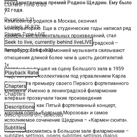
государственных премий Родион Щедрин. Ему было
Current Time
0:00
92 года.
/
Duration
1:31
Композитор родился в Москве, окончил
Loaded
:
16.97%
консерваторию. Еще в студенческие годы написал ряд
Stream Type
LIVE
камерно-инструментальных произведений, стал
Seek to live, currently behind live
LIVE
членом союза композиторов. С Ленинградской –
Remaining Time
-
1:31
петербургской филармонией музыканта связывают
отношения длиной более чем в шесть десятилетий.
1x
Впервые он вышел на сцену Большого зала в 1959
Playback Rate
году, сыграв с коллективом под управлением Карла
Элиасберга премьеру своего Первого фортепианного
Chapters
концерта. Именно в ленинградской филармонии
Chapters
впервые прозвучали такие произведения
композитора, как Пятый фортепианный концерт,
Descriptions
хоровая опера «Боярыня Морозова» и самое
descriptions off
, selected
исполняемое сочинение Щедрина – «Кармен-сюита».
Subtitles
«Мы познакомились в Большом зале филармониии –
subtitles settings
, opens subtitles settings dialog