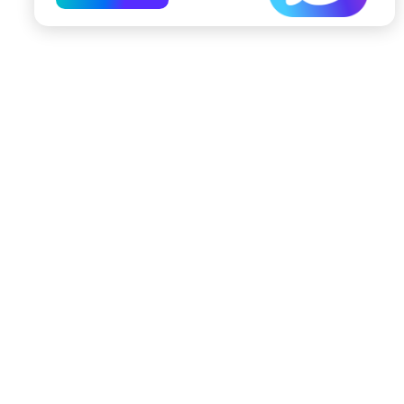
197022, Санкт-Петербург, ул. Чапыгина, 6
+7 (812) 335-15-71
Внимание! Отдельные видеоматериалы, размещенные на настоящем
сайте, могут содержать информацию, предназначенную для лиц,
достигших 18 лет.