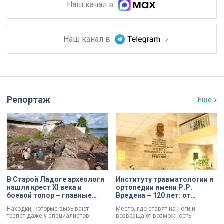
Наш канал в
Наш канал в
Репортаж
Ещё
В Старой Ладоге археологи
Институту травматологии и
нашли крест XI века и
ортопедии имени Р.Р.
боевой топор – главные
Вредена – 120 лет: от
трофеи экспедиции
императорской лечебницы
Находки, которые вызывают
Место, где ставят на ноги и
до передового
трепет даже у специалистов!
возвращают возможность
медицинского центра
Нательный крест возрастом более
двигаться без боли. Юбилей