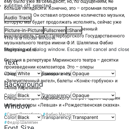
ему было уже за семьдесят, но, по ощущениям, не
subtitles off
, selected
больше пятидесяти. Конечно, это – огромная потеря
для всех нас. Он оставил огромное количество музыки,
Audio Track
которую мы будет продолжать исполнять, сейчас уже
– в его честь», – отметил художественный
Picture-in-Picture
Fullscreen
Share
руководитель Санкт-Петербургского Государственного
This is a modal window.
музыкального театра имени Ф.И. Шаляпина Фабио
Beginning of dialog window. Escape will cancel and clos
Мастранджело.
Сегодня в репертуаре Мариинского театра – десятки
Text
произведении композитора. Это – оперы
Color
Transparency
«Очарованный странник» и «Не только любовь»,
«Запечатленный ангел», балеты «Конёк-горбунок» и
Background
«Анна Каренина».
Color
Transparency
Специально для Мариинского театра Родион Щедрин
Window
написал оперы «Левша» и «Рождественская сказка».
#
Санкт-Петербург
#
Фабио Мастранджело
Color
Transparency
#
Федор Шаляпин
Font Size