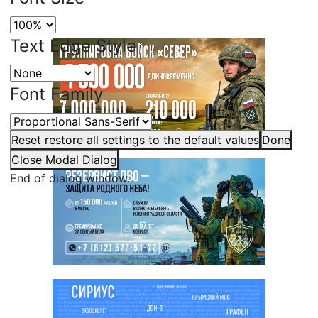
Text Edge Style
Font Family
Reset
restore all settings to the default values
Done
Close Modal Dialog
End of dialog window.