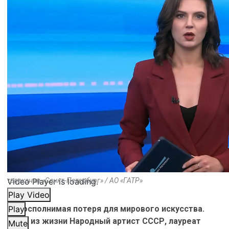
Video Player is loading.
телеканал «Санкт-Петербург» / АО «ГАТР»
Play Video
Невосполнимая потеря для мирового искусства.
Play
Ушел из жизни Народный артист СССР, лауреат
Mute