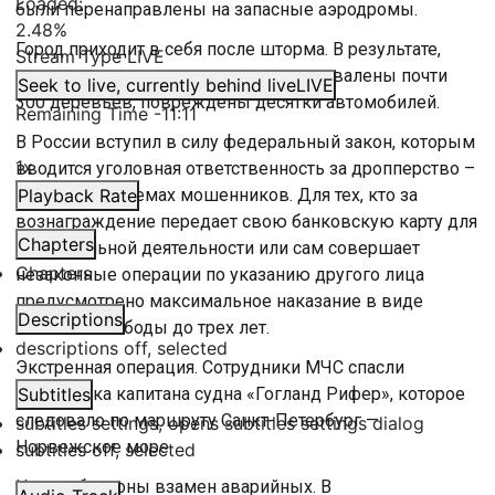
Loaded
:
были перенаправлены на запасные аэродромы.
2.48%
Город приходит в себя после шторма. В результате,
Stream Type
LIVE
которого пострадали пять человек, повалены почти
Seek to live, currently behind live
LIVE
300 деревьев, повреждены десятки автомобилей.
Remaining Time
-
11:11
В России вступил в силу федеральный закон, которым
1x
вводится уголовная ответственность за дропперство –
соучастие в схемах мошенников. Для тех, кто за
Playback Rate
вознаграждение передает свою банковскую карту для
Chapters
криминальной деятельности или сам совершает
Chapters
незаконные операции по указанию другого лица
предусмотрено максимальное наказание в виде
Descriptions
лишения свободы до трех лет.
descriptions off
, selected
Экстренная операция. Сотрудники МЧС спасли
помощника капитана судна «Гогланд Рифер», которое
Subtitles
следовало по маршруту Санкт-Петербург —
subtitles settings
, opens subtitles settings dialog
Норвежское море.
subtitles off
, selected
Новые балконы взамен аварийных. В