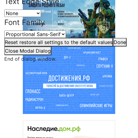
Text Edge Style
Font Family
Reset
restore all settings to the default values
Done
Close Modal Dialog
End of dialog window.