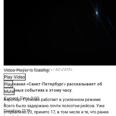
Video Player is loading.
телеканал «Санкт-Петербург» / АО «ГАТР»
Play Video
Телеканал «Санкт-Петербург» рассказывает об
Play
основных событиях к этому часу.
Mute
Current Time
0:00
Аэропорт Пулково работает в усиленном режиме.
/
Всего было задержано почти полсотни рейсов. Уже
Duration
11:11
отправлено 23, принято 17, в том числе и те, что ранее