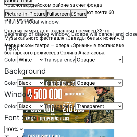
Audio Track
Красногвардейском районе за счет фонда
капитального ремонта отремонтируют почти 60
Picture-in-Picture
Fullscreen
Share
конструкций.
This is a modal window.
Одна из самых долгожданных премьер 33-го
Beginning of dialog window. Escape will cancel and clos
Музыкального фестиваля «Звезды белых ночей». В
Мариинском театре — опера «Эрнани» в постановке
Text
болгарского режиссера Орлина Анастасова.
Color
Transparency
Background
Color
Transparency
Window
Color
Transparency
Font Size