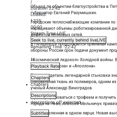
/
Объезд по объектам благоустройства в Пе
Duration
22:42
губернатор Евгений Разумишкин.
Loaded
:
1.33%
Городские теплоснабжающие компании по 
00:00
наращивают объемы роботизированной диа
Stream Type
LIVE
дефектов тепловых сетей.
Seek to live, currently behind live
LIVE
В Петербурге продолжается приёмная кам
Remaining Time
-
22:42
обороны России срок подачи документ прод
1x
«Космический ледокол» Холодной войны. 
стыковки «Союза» и «Аполлона».
Playback Rate
Еще одну деталь легендарной стыковки знаю
Chapters
специальная ткань из полимеров, одним и
Chapters
ученый Александр Виноградов.
Descriptions
Сфотографироваться с трофеем и получить
descriptions off
, selected
города на Неве, Алексей Мельничук привёз
Целая вселенная в одном ларце. Новая в
Subtitles