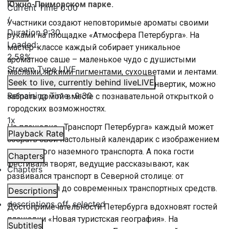
Южно-Приморском парке.
Current Time
0:00
/
Участники создают неповторимые ароматы своими
Duration
9:30
руками на площадке «Атмосфера Петербурга». На
Loaded
:
мастер-классе каждый собирает уникальное
2.58%
ароматное саше – маленькое чудо с душистыми
Stream Type
LIVE
маслами, яркими пигментами, сухоцветами и лентами.
Seek to live, currently behind live
LIVE
А готовый сувенир, упакованный в конвертик, можно
Remaining Time
-
9:30
забрать домой вместе с познавательной открыткой о
городских возможностях.
1x
На площадке «Транспорт Петербурга» каждый может
Playback Rate
собрать свой настольный календарик с изображением
популярного наземного транспорта. А пока гости
Chapters
фестиваля творят, ведущие рассказывают, как
Chapters
развивался транспорт в Северной столице: от
судостроения до современных транспортных средств.
Descriptions
descriptions off
, selected
Достопримечательности Петербурга вдохновят гостей
площадки «Новая туристская география». На
Subtitles