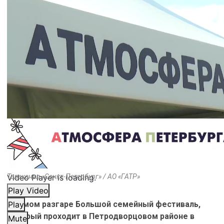
Video Player is loading.
Телеканал «Санкт-Петербург» / АО «ГАТР»
Play Video
В самом разгаре Большой семейный фестиваль,
Play
который проходит в Петродворцовом районе в
Mute