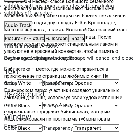
творческом мастер-классе Большого семейного
subtitles settings
, opens subtitles settings dialog
фестиваля участники расписывают пастельными
subtitles off
, selected
мелками дизайнерские открытки. В качестве эскизов
подготовили подводную лодку К-3 в Кронштадте,
Audio Track
малыша нерпенка, а также Большой Смоленский мост
и другие достижения Северной столицы. После
Picture-in-Picture
Fullscreen
Share
готовую открытку покроют специальным лаком и
This is a modal window.
упакуют ее в красивый конвертик, чтобы память о
Beginning of dialog window. Escape will cancel and clos
Фестивале сохранилась надолго.
Библиотека – место, где можно отправиться в
Text
приключение по страницам любимых книг. На
Color
Transparency
площадке «Культурный Петербург» в Южно-
Приморском парке участники создают уникальные
Background
закладки для книг, используя свои художественные
навыки и воображение. А родители узнают о
Color
Transparency
современных городских библиотеках, которые
Window
модернизировали по программе губернатора в
Петербурге.
Color
Transparency