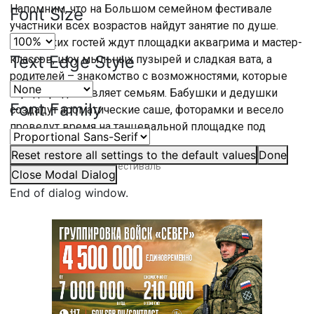
Напомним, что на Большом семейном фестивале
Font Size
участники всех возрастов найдут занятие по душе.
Маленьких гостей ждут площадки аквагрима и мастер-
Text Edge Style
классов, шоу мыльных пузырей и сладкая вата, а
родителей – знакомство с возможностями, которые
город предоставляет семьям. Бабушки и дедушки
Font Family
создадут ароматические саше, фоторамки и весело
проведут время на танцевальной площадке под
открытом небом.
Reset
restore all settings to the default values
Done
#
Большой семейный фестиваль
Close Modal Dialog
End of dialog window.