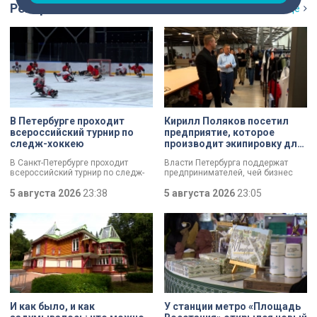
Репортаж
Ещё
В Петербурге проходит
Кирилл Поляков посетил
всероссийский турнир по
предприятие, которое
следж-хоккею
производит экипировку для
спортсменов
В Санкт-Петербурге проходит
Власти Петербурга поддержат
всероссийский турнир по следж-
предпринимателей, чей бизнес
хоккею. Призёры получат не
пострадал от крупных пожаров на
только медали, но и возможность
5 августа 2026
23:38
складах маркетплейсов.
5 августа 2026
23:05
в следующем сезоне стать
Разработать специальный пакет
участниками чемпионата России
мер правительству города поручил
«Лиги героев».
губернатор Александр Беглов.
Сегодня об этом заявил вице-
губернатор Кирилл Поляков, во
время визита на одно из
пострадавших предприятий.
Компания шьет экипировку для
спортсменов и крупных
корпораций. Производитель
спортивной одежды потерял товар
И как было, и как
У станции метро «Площадь
почти на 10 миллионов рублей.