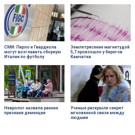
договора рассчитан на 49 лет, из
которых за семь арендатор
должен полностью выполнить все
обязательства. Как
восстанавливают яркий пример
деревянного модерна и почему
эта история уникальна?
СМИ: Пирло и Гвардиола
Землетрясение магнитудой
могут возглавить сборную
5,7 произошло у берегов
Италии по футболу
Камчатки
Невролог назвала ранние
Ученые раскрыли секрет
признаки деменции
мгновенной связи между
людьми