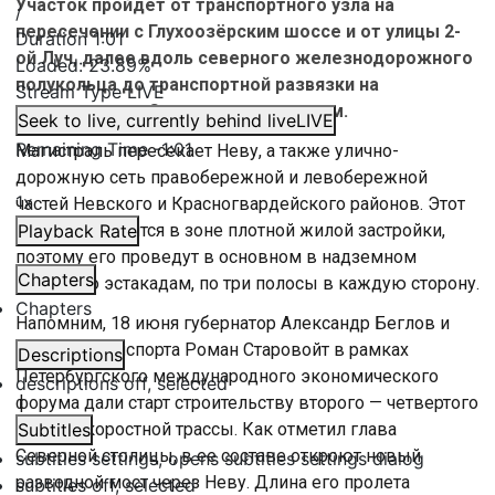
Участок пройдет от транспортного узла на
/
пересечении с Глухоозёрским шоссе и от улицы 2-
Duration
1:01
ой Луч, далее вдоль северного железнодорожного
Loaded
:
23.89%
полукольца до транспортной развязки на
Stream Type
LIVE
пересечении с Союзным проспектом.
Seek to live, currently behind live
LIVE
Remaining Time
-
1:01
Магистраль пересекает Неву, а также улично-
дорожную сеть правобережной и левобережной
1x
частей Невского и Красногвардейского районов. Этот
участок находится в зоне плотной жилой застройки,
Playback Rate
поэтому его проведут в основном в надземном
Chapters
уровне по эстакадам, по три полосы в каждую сторону.
Chapters
Напомним, 18 июня губернатор Александр Беглов и
министр транспорта Роман Старовойт в рамках
Descriptions
Петербургского международного экономического
descriptions off
, selected
форума дали старт строительству второго — четвертого
этапов скоростной трассы. Как отметил глава
Subtitles
Северной столицы, в ее составе откроют новый
subtitles settings
, opens subtitles settings dialog
разводной мост через Неву. Длина его пролета
subtitles off
, selected