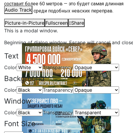
составит более 60 метров — это будет самая длинная
Audio Track
конструкция среди подобных невских переправ.
#
Санкт-Петербург
#
ШМСД
Picture-in-Picture
Fullscreen
Share
This is a modal window.
Beginning of dialog window. Escape will cancel and clos
Text
Color
Transparency
Background
Color
Transparency
Window
Color
Transparency
Font Size