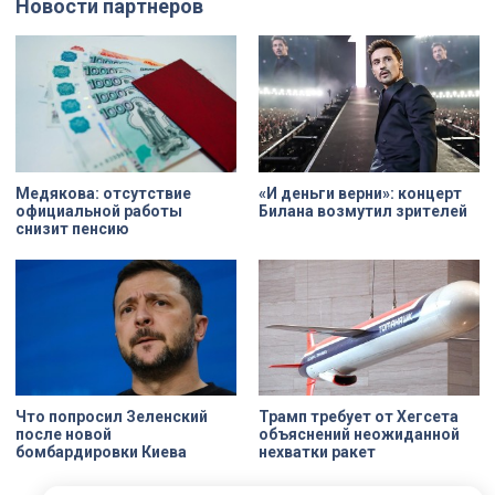
Новости партнеров
дня стали заезды на специальных
адресов сейчас — Дом
адаптивных карт-машинах, где
Единоверческой церкви Святого
ветераны смогли лично
Николая на улице Марата. Здание
протестировать технику и
XIX века, прошедшее через
почувствовать скорость.
несколько перестроек, сегодня
переживает второе рождение.
Жемчужина, объекта культурного
наследия — исторические часы.
Их элементы утрачены на 90%.
Медякова: отсутствие
«И деньги верни»: концерт
официальной работы
Билана возмутил зрителей
снизит пенсию
Что попросил Зеленский
Трамп требует от Хегсета
после новой
объяснений неожиданной
бомбардировки Киева
нехватки ракет