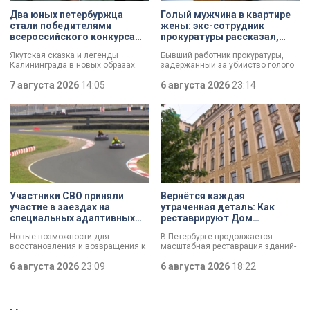
Два юных петербуржца
Голый мужчина в квартире
стали победителями
жены: экс-сотрудник
всероссийского конкурса
прокуратуры рассказал,
«Моя страна — моя Россия»
почему совершил убийство
Якутская сказка и легенды
Бывший работник прокуратуры,
Калининграда в новых образах.
задержанный за убийство голого
Два юных петербуржца стали
мужчины, рассказал о причинах,
победителями всероссийского
7 августа 2026
14:05
которые толкнули его на страшное
6 августа 2026
23:14
конкурса «Моя страна — моя
преступление. Два года назад он
Россия». Их работы с
вынес мертвеца из дома на улице
использованием бересты, листьев
Луначарского, выдавая
и янтаря дали новое прочтение
бездыханного мужчину за
народным сюжетам.
изрядно перебравшего приятеля.
Участники СВО приняли
Вернётся каждая
участие в заездах на
утраченная деталь: Как
специальных адаптивных
реставрируют Дом
карт-машинах
Единоверческой церкви
Новые возможности для
В Петербурге продолжается
Святого Николая на улице
восстановления и возвращения к
масштабная реставрация зданий-
Марата
активной жизни. Представители
памятников в рамках
фонда «СВОй дом» в Петербурге
6 августа 2026
23:09
губернаторской программы.
6 августа 2026
18:22
встретились с участниками
Специалисты обновляют не
специальной военной операции,
просто стены, а восстанавливают
которые сейчас проходят курс
буквально каждую утраченную
реабилитации. Главным событием
деталь. Один из самых знаковых