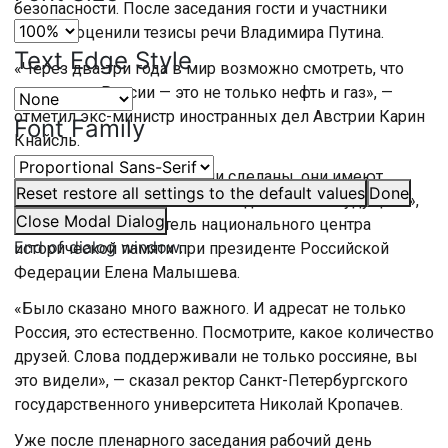
безопасности. После заседания гости и участники
форума оценили тезисы речи Владимира Путина.
Text Edge Style
«Через два-три года в мир возможно смотреть, что
экономика России — это не только нефть и газ», —
отметил экс-министр иностранных дел Австрии Карин
Font Family
Кнайсль.
«Те акценты, которые были сделаны, они имеют
Reset
restore all settings to the default values
Done
мировоззренческое значение для нашего будущего»,
Close Modal Dialog
— сказала руководитель национального центра
End of dialog window.
исторической памяти при президенте Российской
Федерации Елена Малышева.
«Было сказано много важного. И адресат не только
Россия, это естественно. Посмотрите, какое количество
друзей. Слова поддерживали не только россияне, вы
это видели», — сказал ректор Санкт-Петербургского
государственного университета Николай Кропачев.
Уже после пленарного заседания рабочий день