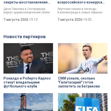
секреты восстановления
всероссийского конкурса
дачи Павлова
«Моя страна — моя Россия»
Даче Павлова в Сестрорецке
Якутская сказка и легенды
вернут дореволюционный облик
Калининграда в новых образах.
по особой программе «Рубль за
Два юных петербуржца стали
метр». Это льготная арендная
7 августа 2026
19:13
победителями всероссийского
7 августа 2026
14:05
ставка, которая действует для
конкурса «Моя страна — моя
инвестора сразу после того, как он
Россия». Их работы с
отреставрирует объект за свой
использованием бересты, листьев
счёт. По словам губернатора
и янтаря дали новое прочтение
Новости партнеров
Александра Беглова, срок
народным сюжетам.
договора рассчитан на 49 лет, из
которых за семь арендатор
должен полностью выполнить все
обязательства. Как
восстанавливают яркий пример
деревянного модерна и почему
эта история уникальна?
Роналдо и Роберто Карлос
СМИ узнали, сколько
станут владельцами
"Галатасарай" готов
футбольного клуба
заплатить за Батракова