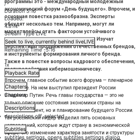
программы это - международный молодежный
/
экономический форум «День будущего». Впрочем, и
Duration
5:16
основная повестка разнообразна. Эксперты
Loaded
:
обсудят несколько тем. Например, могут ли
4.81%
маркетплейсы стать фактором устойчивого
Stream Type
LIVE
экономического развития регионов. Изучат
Seek to live, currently behind live
LIVE
перспективы продвижения отечественных брендов,
Remaining Time
-
5:16
и инструменты формирования личного бренда.
Также в повестке вопросы кадрового обеспечения,
1x
противодействия кибермошенничесву.
Playback Rate
Впрочем, главное событие всего форума — пленарное
Chapters
заседание. На нем выступил президент России
Chapters
Владимир Путин. Речь главы государства — это не
только описание состояния экономики страны на
Descriptions
текущий момент, но и планирование будущего России.
descriptions off
, selected
Так российский лидер выделил пять основных
направлений, которые ждут страну в экономической
Subtitles
сфере: это изменение характера занятости и структуры
subtitles settings
, opens subtitles settings dialog