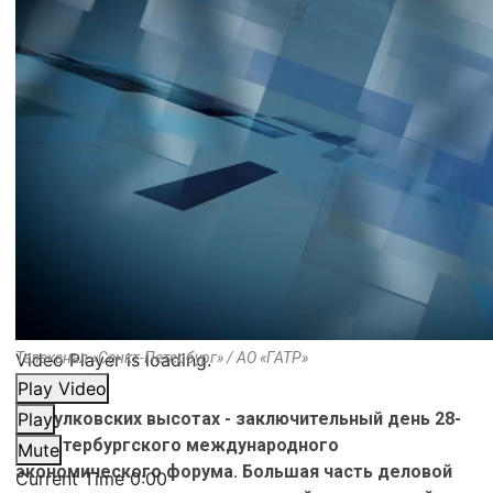
Video Player is loading.
Телеканал «Санкт-Петербург» / АО «ГАТР»
Play Video
На Пулковских высотах - заключительный день 28-
Play
го Петербургского международного
Mute
экономического форума. Большая часть деловой
Current Time
0:00