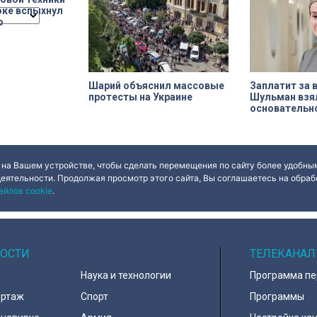
переживает второе рождение.
оке вспыхнул
Жемчужина, объекта культурного
р
наследия — исторические часы.
Их элементы утрачены на 90%.
Шарий объяснил массовые
Заплатит за в
протесты на Украине
Шульман взя
основательн
 на Вашем устройстве, чтобы сделать перемещения по сайту более удобным
деятельности. Продолжая просмотр этого сайта, Вы соглашаетесь на обрабо
ues
Done
айлов cookie
.
ОСТИ
ТЕЛЕКАНАЛ
Наука и технологии
Программа п
ортаж
Спорт
Программы