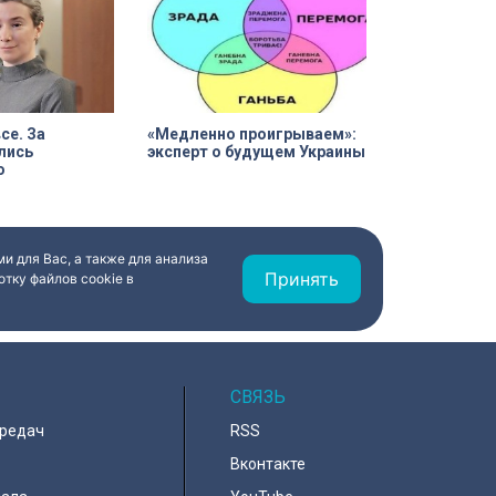
се. За
«Медленно проигрываем»:
лись
эксперт о будущем Украины
о
и для Вас, а также для анализа
Принять
тку файлов cookie в
СВЯЗЬ
ередач
RSS
Вконтакте