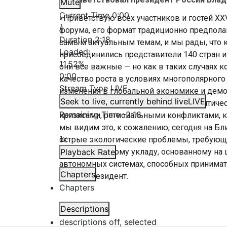
Mute
Current Time
0:00
«Приветствую всех участников и гостей X
/
форума, его формат традиционно предпол
Duration
2:18
самым актуальным темам, и мы рады, что 
Loaded
:
присоединились представители 140 стран и
11.52%
они все важные — но как в таких случаях к
0:00
качество роста в условиях многополярного
Stream Type
LIVE
изменения в глобальной экономике и демо
Seek to live, currently behind live
LIVE
социальные, общественные и геополитичес
Remaining Time
-
2:18
кризисами, региональными конфликтами, к
мы видим это, к сожалению, сегодня на Бл
1x
острые экологические проблемы, требующие
технологическому укладу, основанному на
Playback Rate
автономных системах, способных принимат
Chapters
сказал президент.
Chapters
Descriptions
descriptions off
, selected