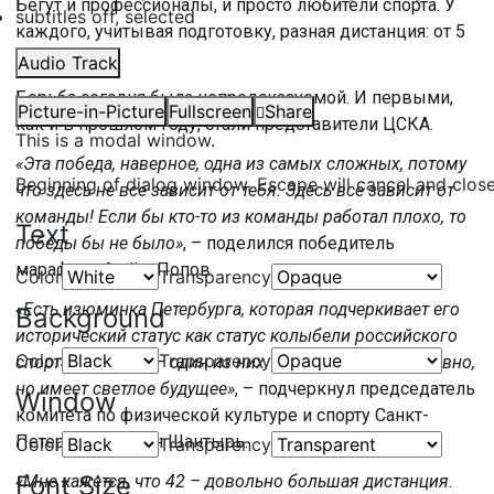
Бегут и профессионалы, и просто любители спорта. У
subtitles off
, selected
каждого, учитывая подготовку, разная дистанция: от 5
до 10 км.
Audio Track
Борьба сегодня была непредсказуемой. И первыми,
Picture-in-Picture
Fullscreen
Share
как и в прошлом году, стали представители ЦСКА.
This is a modal window.
«Эта победа, наверное, одна из самых сложных, потому
Beginning of dialog window. Escape will cancel and clos
что здесь не все зависит от тебя. Здесь все зависит от
команды! Если бы кто-то из команды работал плохо, то
Text
победы бы не было»
, – поделился победитель
марафона Артём Попов.
Color
Transparency
«Есть изюминка Петербурга, которая подчеркивает его
Background
исторический статус как статус колыбели российского
Color
Transparency
спорта. “Экиден” – один из них. Старт появился недавно,
но имеет светлое будущее»
, – подчеркнул председатель
Window
комитета по физической культуре и спорту Санкт-
Петербурга Антон Шантырь.
Color
Transparency
Font Size
«Мне кажется, что 42 – довольно большая дистанция.