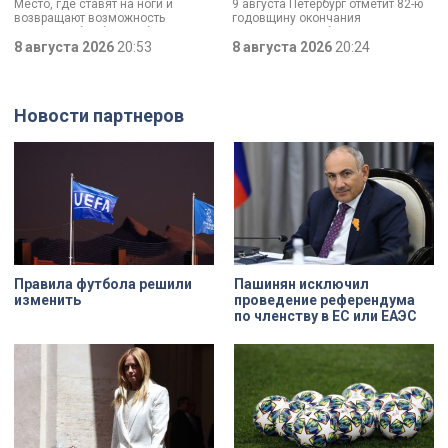
Место, где ставят на ноги и
9 августа Петербург отметит 82-ю
до передового
возвращают возможность
годовщину окончания
медицинского центра
двигаться без боли. Юбилей
Ленинградской битвы. Это День
отмечает Институт травматологии
8 августа 2026
20:53
воинской славы, который был
8 августа 2026
20:24
и ортопедии имени Р.Р. Вредена.
официально установлен в апреле
прошлого года.
Новости партнеров
Правила футбола решили
Пашинян исключил
изменить
проведение референдума
по членству в ЕС или ЕАЭС