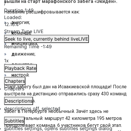
вышли на старт марафонского забега «Экиден».
/
Duration
1:49
Название расшифровывается как:
Loaded
:
э
нергия;
12.16%
Stream Type
LIVE
к
оманда;
Seek to live, currently behind live
LIVE
и
нициатива;
Remaining Time
-
1:49
д
вижение;
1x
е
динство;
Playback Rate
н
астрой.
Chapters
Старт забегу был дан на Исаакиевской площади! После
Chapters
выстрела на дистанцию отправились сразу 430 команд
из 70 городов.
Descriptions
descriptions off
, selected
Забег в Петербурге необычный. Зачёт здесь не
индивидуальный: маршрут 42 километра 195 метров
Subtitles
преодолевает команда. 6 участников бегут свой этап.
subtitles settings
, opens subtitles settings dialog