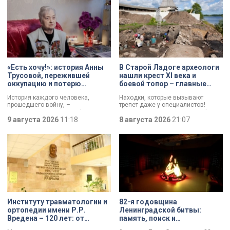
«Есть хочу!»: история Анны
В Старой Ладоге археологи
Трусовой, пережившей
нашли крест XI века и
оккупацию и потерю
боевой топор – главные
близких в 12 лет
трофеи экспедиции
История каждого человека,
Находки, которые вызывают
прошедшего войну, –
трепет даже у специалистов!
напоминание о цене победы.
Нательный крест возрастом более
Сколько испытаний выпало на
9 августа 2026
11:18
тысячи лет и боевой топор – вот
8 августа 2026
21:07
долю блокадников, тружеников
главные трофеи археологической
тыла, солдат, женщин и, конечно
экспедиции в Старой Ладоге в
же, детей. Три года скитаний,
этом году.
потеря близких, голод – в 12 лет
она осталась совершенно одна. О
судьбе Анны Трусовой,
пережившей оккупацию
Павловска и потерю близких.
Институту травматологии и
82-я годовщина
ортопедии имени Р.Р.
Ленинградской битвы:
Вредена – 120 лет: от
память, поиск и
императорской лечебницы
возвращение имен