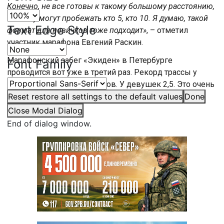
Конечно, не все готовы к такому большому расстоянию,
поэтому могут пробежать кто 5, кто 10. Я думаю, такой
Text Edge Style
формат для новичков тоже подходит»
, – отметил
участник марафона Евгений Раскин.
Марафонский забег «Экиден» в Петербурге
Font Family
проводится вот уже в третий раз. Рекорд трассы у
мужчин чуть больше 2 часов. У девушек 2,5. Это очень
хороший результат даже для профессионалов.
Reset
restore all settings to the default values
Done
Close Modal Dialog
End of dialog window.