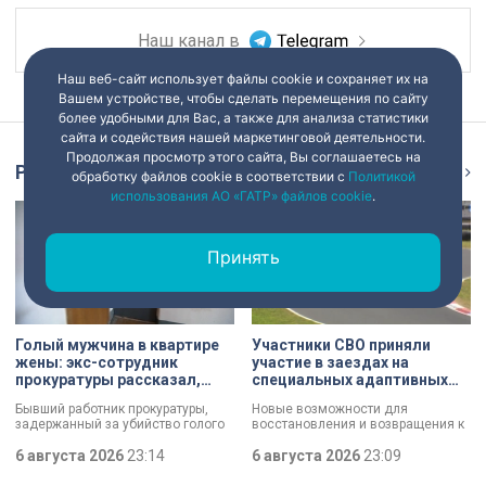
Наш канал в
Наш веб-сайт использует файлы cookie и сохраняет их на
Вашем устройстве, чтобы сделать перемещения по сайту
более удобными для Вас, а также для анализа статистики
сайта и содействия нашей маркетинговой деятельности.
Продолжая просмотр этого сайта, Вы соглашаетесь на
Репортаж
Ещё
обработку файлов cookie в соответствии с
Политикой
использования АО «ГАТР» файлов cookie
.
Принять
Голый мужчина в квартире
Участники СВО приняли
жены: экс-сотрудник
участие в заездах на
прокуратуры рассказал,
специальных адаптивных
почему совершил убийство
карт-машинах
Бывший работник прокуратуры,
Новые возможности для
задержанный за убийство голого
восстановления и возвращения к
мужчины, рассказал о причинах,
активной жизни. Представители
которые толкнули его на страшное
6 августа 2026
23:14
фонда «СВОй дом» в Петербурге
6 августа 2026
23:09
преступление. Два года назад он
встретились с участниками
вынес мертвеца из дома на улице
специальной военной операции,