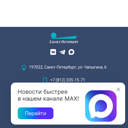
197022, Санкт-Петербург, ул. Чапыгина, 6
+7 (812) 335-15-71
Новости быстрее
Внимание! Отдельные видеоматериалы, размещенные на настоящем
сайте, могут содержать информацию, предназначенную для лиц,
в нашем канале MAX!
достигших 18 лет.
Перейти