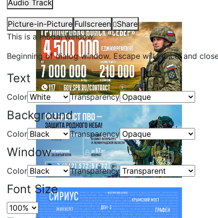
Audio Track
Picture-in-Picture
Fullscreen
Share
This is a modal window.
Beginning of dialog window. Escape will cancel and clos
Text
Color
Transparency
Background
Color
Transparency
Window
Color
Transparency
Font Size