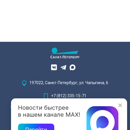
197022, Санкт-Петербург, ул. Чапыгина, 6
+7 (812) 335-15-71
Новости быстрее
Внимание! Отдельные видеоматериалы, размещенные на настоящем
сайте, могут содержать информацию, предназначенную для лиц,
в нашем канале MAX!
достигших 18 лет.
Перейти