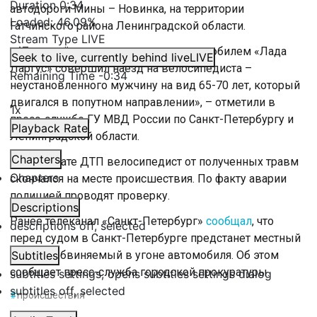
Duration
0:34
автодороги Мины – Новинка, на территории
Loaded
:
46.09%
Гатчинского района Ленинградской области.
Stream Type
LIVE
«47-летний водитель, управляя автомобилем «Лада
Seek to live, currently behind live
LIVE
Ларгус» совершил наезд на велосипедиста –
Remaining Time
-
0:34
неустановленного мужчину на вид 65-70 лет, который
двигался в попутном направлении», – отметили в
1x
пресс-службе ГУ МВД России по Санкт-Петербургу и
Playback Rate
Ленинградской области.
Chapters
В результате ДТП велосипедист от полученных травм
Chapters
скончался на месте происшествия. По факту аварии
полицией проводят проверку.
Descriptions
Ранее телеканал «Санкт-Петербург»
сообщал
, что
descriptions off
, selected
перед судом в Санкт-Петербурге предстанет местный
житель, обвиняемый в угоне автомобиля. Об этом
Subtitles
сообщает пресс-служба городской прокуратуры.
subtitles settings
, opens subtitles settings dialog
subtitles off
, selected
#
происшествия