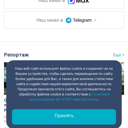
Наш канал в
Наш канал в
Репортаж
Ещё
Наш веб-сайт использует файлы cookie и сохраняет их на
Вашем устройстве, чтобы сделать перемещения по сайту
более удобными для Вас, а также для анализа статистики
сайта и содействия нашей маркетинговой деятельности.
Продолжая просмотр этого сайта, Вы соглашаетесь на
обработку файлов cookie в соответствии с
Политикой
использования АО «ГАТР» файлов cookie
.
От «Троецарствия» до Жар-
Печати царских времён и
птицы: уличные художники
балки из оригинала:
расписали действующий
секреты восстановления
состав метро Петербурга
дачи Павлова
Принять
Персонажи русских народных
Даче Павлова в Сестрорецке
сказок появятся в петербургском
вернут дореволюционный облик
подземном царстве! В депо
по особой программе «Рубль за