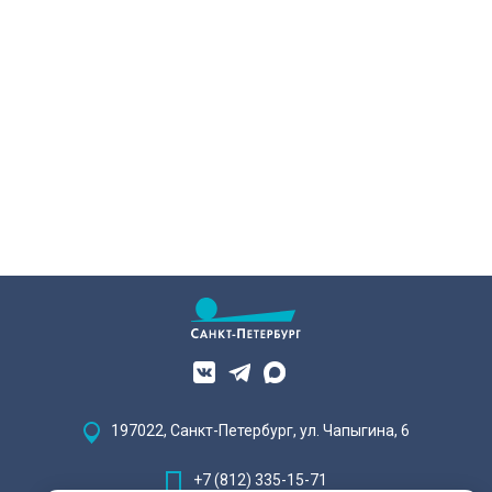
Александра Беглова, срок
народным сюжетам.
договора рассчитан на 49 лет, из
которых за семь арендатор
должен полностью выполнить все
обязательства. Как
восстанавливают яркий пример
деревянного модерна и почему
эта история уникальна?
197022, Санкт-Петербург, ул. Чапыгина, 6
+7 (812) 335-15-71