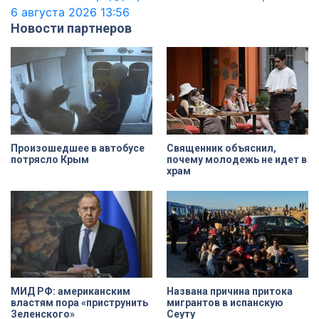
6 августа 2026
13:56
Новости партнеров
Произошедшее в автобусе
Cвященник объяснил,
потрясло Крым
почему молодежь не идет в
храм
МИД РФ: американским
Названа причина притока
властям пора «приструнить
мигрантов в испанскую
Зеленского»
Сеуту