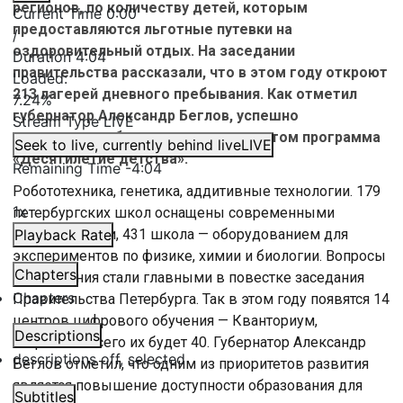
регионов, по количеству детей, которым
Current Time
0:00
предоставляются льготные путевки на
/
оздоровительный отдых. На заседании
Duration
4:04
правительства рассказали, что в этом году откроют
Loaded
:
213 лагерей дневного пребывания. Как отметил
7.24%
губернатор Александр Беглов, успешно
Stream Type
LIVE
реализуется объявленная президентом программа
Seek to live, currently behind live
LIVE
«Десятилетие детства».
Remaining Time
-
4:04
Робототехника, генетика, аддитивные технологии. 179
1x
петербургских школ оснащены современными
лабораториями, 431 школа — оборудованием для
Playback Rate
экспериментов по физике, химии и биологии. Вопросы
Chapters
образования стали главными в повестке заседания
Chapters
Правительства Петербурга. Так в этом году появятся 14
центров цифрового обучения — Кванториум,
Descriptions
Инфинити. Всего их будет 40. Губернатор Александр
descriptions off
, selected
Беглов отметил, что одним из приоритетов развития
является повышение доступности образования для
Subtitles