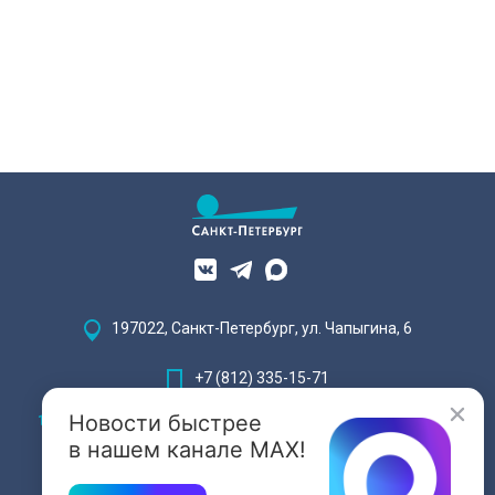
197022, Санкт-Петербург, ул. Чапыгина, 6
+7 (812) 335-15-71
Новости быстрее
Внимание! Отдельные видеоматериалы, размещенные на настоящем
сайте, могут содержать информацию, предназначенную для лиц,
в нашем канале MAX!
достигших 18 лет.