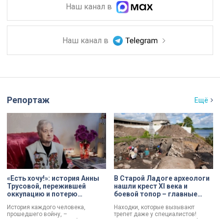
Наш канал в
Наш канал в
Репортаж
Ещё
«Есть хочу!»: история Анны
В Старой Ладоге археологи
Трусовой, пережившей
нашли крест XI века и
оккупацию и потерю
боевой топор – главные
близких в 12 лет
трофеи экспедиции
История каждого человека,
Находки, которые вызывают
прошедшего войну, –
трепет даже у специалистов!