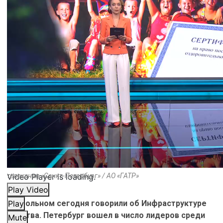
Video Player is loading.
телеканал «Санкт-Петербург» / АО «ГАТР»
Play Video
В Смольном сегодня говорили об Инфраструктуре
Play
детства. Петербург вошел в число лидеров среди
Mute