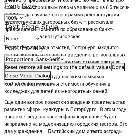
дневного пребывания. И количество мест в них про
Font Size
сравнению с прошлым годом увеличено на 6,5 тысячи.
С 2025 года начинается программа реконструкции
недействующих загородных баз», — рассказала
Text Edge Style
председатель Комитета по образованию Санкт-
Петербурга Наталия Путиловская.
Font Family
Также глава города отметил, Петербург находится
среди лидеров в стране по введению региональных
мер поддержки семей, например, отмена платы за
Reset
restore all settings to the default values
Done
детский сад, продление программы материнского
Close Modal Dialog
капитала, выплаты студенческим семьям и
End of dialog window.
компенсация половины стоимости обучения в
колледжах для детей из многодетных семей.
Еще один вопрос повестки заседания правительства —
развитие сферы культуры в Петербурге. В этом году
впервые федеральное софинансирование будет
направлено на модернизацию городских театров. Это
два учреждения — Балтийский дом и театр эстрады