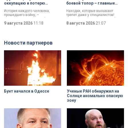
оккупацию и потерю
боевой топор – главные
близких в 12 лет
трофеи экспедиции
История каждого человека,
Находки, которые вызывают
прошедшего войну, –
трепет даже у специалистов!
напоминание о цене победы.
Нательный крест возрастом более
Сколько испытаний выпало на
9 августа 2026
11:18
тысячи лет и боевой топор – вот
8 августа 2026
21:07
долю блокадников, тружеников
главные трофеи археологической
тыла, солдат, женщин и, конечно
экспедиции в Старой Ладоге в
же, детей. Три года скитаний,
этом году.
потеря близких, голод – в 12 лет
Новости партнеров
она осталась совершенно одна. О
судьбе Анны Трусовой,
пережившей оккупацию
Павловска и потерю близких.
Бунт начался в Одессе
Ученые РАН обнаружил на
Солнце аномально опасную
зону