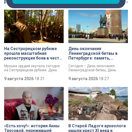
Репортаж
Ещё
На Сестрорецком рубеже
День окончания
прошла масштабная
Ленинградской битвы в
реконструкция боев в честь
Петербурге: память,
Дня окончания
церемонии и планы по
Музыка орудий звучала сегодня
Сегодня – День окончания
Ленинградской битвы
созданию нового
на Сестрорецком рубеже. День
Ленинградской битвы, День
мемориала
окончания Ленинградской битвы
воинской славы России. В своем
вспоминали и через
9 августа 2026
18:31
обращении губернатор Александр
9 августа 2026
18:27
реконструкции. Масштабное
Беглов и председатель
сражение стало предвестником
Законодательного собрания
будущей Победы.
Александр Бельский отметили:
Ленинград был в центре самого
длительного сражения Великой
Отечественной войны. Победа
имела огромное стратегическое
значение – угроза городу с севера
была ликвидирована.
«Есть хочу!»: история Анны
В Старой Ладоге археологи
Трусовой, пережившей
нашли крест XI века и