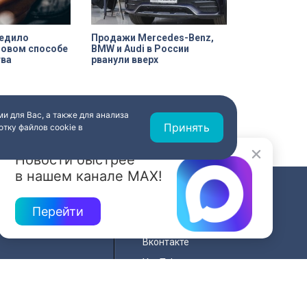
едило
Продажи Mercedes-Benz,
новом способе
BMW и Audi в России
ва
рванули вверх
и для Вас, а также для анализа
Принять
тку файлов cookie в
Новости быстрее
в нашем канале MAX!
СВЯЗЬ
Перейти
ередач
RSS
Вконтакте
нала
YouTube
Одноклассники
для
Яндекс.Дзен