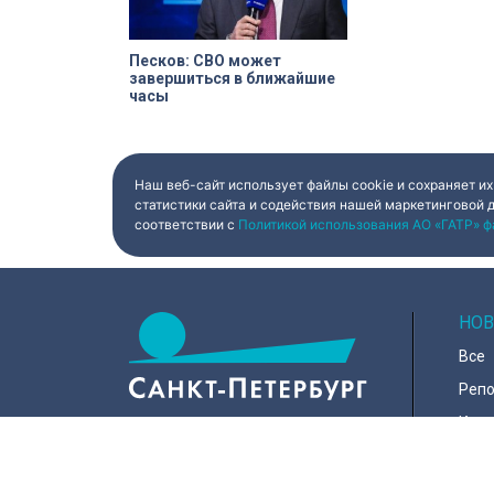
Песков: СВО может
завершиться в ближайшие
часы
Наш веб-сайт использует файлы cookie и сохраняет их
статистики сайта и содействия нашей маркетинговой 
соответствии с
Политикой использования АО «ГАТР» ф
НОВ
Все
Реп
Коро
Горо
Куль