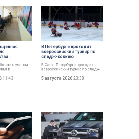
ищенная
В Петербурге проходит
ля
всероссийский турнир по
ства
следж-хоккею
ВО с
ботать с учетом
В Санкт-Петербурге проходит
ью стартовал
овья и
всероссийский турнир по следж-
 возможностей.
хоккею. Призёры получат не
артовал пилотный
26
11:43
только медали, но и возможность
5 августа 2026
23:38
нная занятость»
в следующем сезоне стать
желой
участниками чемпионата России
 в том числе
«Лиги героев».
астникам помогут
одящее занятие,
ходимые
аптироваться на