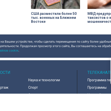
США разместили более 50
МВД предупр
тыс. военных на Ближнем
таксистов о 
Востоке
мошенничест
 на Вашем устройстве, чтобы сделать перемещения по сайту более удобным
деятельности. Продолжая просмотр этого сайта, Вы соглашаетесь на обрабо
айлов cookie
.
ОСТИ
ТЕЛЕКАНАЛ
Наука и технологии
Программа п
ортаж
Спорт
Программы
навирус
Армия
Настройка ка
д
В мире
Контакты
тура
Информация 