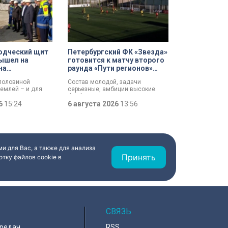
одческий щит
Петербургский ФК «Звезда»
ышел на
готовится к матчу второго
на
раунда «Пути регионов»
 проспекте
Кубка России
 половиной
Состав молодой, задачи
землей – и для
серьезные, амбиции высокие.
езжил свет:
Футбольная «Звезда»,
ит вышел на
26
15:24
выступающая во второй Лиге Б,
6 августа 2026
13:56
ходе работ у
готовится к матчу второго раунда
отлована
«Пути регионов» Кубка России.
али губернатору
Соперник – «Великие Луки». Наш
лову и
корреспондент Маргарита
аконодательного
Зайцева побывала на тренировке
андру Бельскому.
петербургского коллектива в
и для Вас, а также для анализа
преддверии ответственной игры.
Принять
тку файлов cookie в
СВЯЗЬ
ередач
RSS