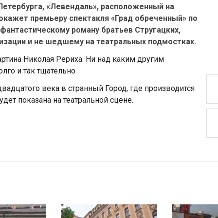
Петербурга, «Левендаль», расположенный на
окажет премьеру спектакля «Град обреченный» по
фантастическому роману братьев Стругацких,
изации и не шедшему на театральных подмостках.
ртина Николая Рериха. Ни над каким другим
лго и так тщательно.
двадцатого века в странный Город, где производится
дет показана на театральной сцене.