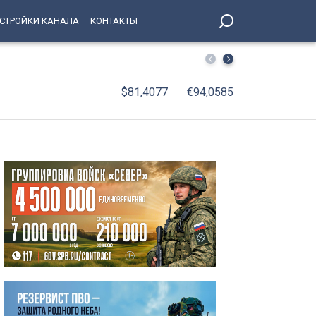
СТРОЙКИ КАНАЛА
КОНТАКТЫ
Владимир Путин обсудил с Совбезом меры антитеррори
$81,4077
€94,0585