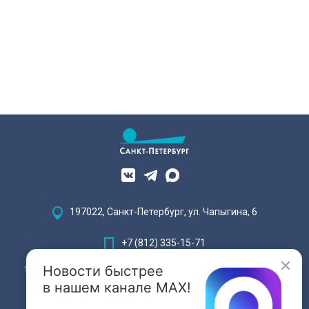
Жемчужина, объекта культурного
наследия — исторические часы.
Их элементы утрачены на 90%.
197022, Санкт-Петербург, ул. Чапыгина, 6
+7 (812) 335-15-71
Новости быстрее
Внимание! Отдельные видеоматериалы, размещенные на настоящем
сайте, могут содержать информацию, предназначенную для лиц,
в нашем канале MAX!
достигших 18 лет.