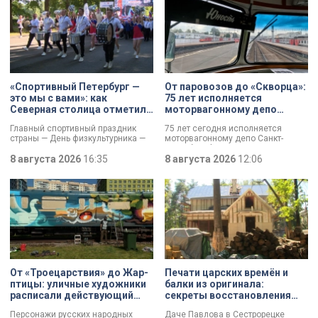
«Спортивный Петербург —
От паровозов до «Скворца»:
это мы с вами»: как
75 лет исполняется
Северная столица отметила
моторвагонному депо
День физкультурника
Санкт-Петербург-
Главный спортивный праздник
75 лет сегодня исполняется
Финляндский
страны — День физкультурника —
моторвагонному депо Санкт-
отмечают в России. Всех
Петербург-Финляндский.
причастных поздравил президент
8 августа 2026
16:35
Появление этого объекта для
8 августа 2026
12:06
Владимир Путин, отметив:
железной дороги стало поистине
продолжается обновление и
знаковым: паровозы уступили
создание стадионов,
место электричкам. Изначально
тренировочных баз и
выполняли 13 пар рейсов, сейчас
спортплощадок. К петербуржцам
— почти в 20 раз больше. В парке
обратился губернатор Александр
предприятия — современные
Беглов. Он подчеркнул: именно в
вагоны и ретро-составы.
городе на Неве зародились
традиции футбола, фигурного
катания, тяжёлой и лёгкой
атлетики, плавания и триатлона.
От «Троецарствия» до Жар-
Печати царских времён и
Тысячи спортсменов разного
птицы: уличные художники
балки из оригинала:
возраста сегодня собрались на
расписали действующий
секреты восстановления
Крестовском острове.
состав метро Петербурга
дачи Павлова
Персонажи русских народных
Даче Павлова в Сестрорецке